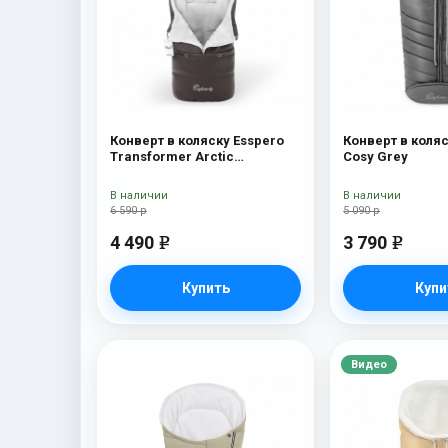
Конверт в коляску Esspero
Конверт в коляс
Transformer Arctic
Cosy Grey
(натуральная 100% шерсть)
Chocolat
В наличии
В наличии
6 590 р
5 090 р
4 490
3 790
e
e
Купить
Купи
Видео