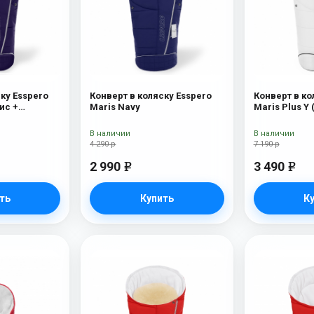
ку Esspero
Конверт в коляску Esspero
Конверт в ко
ис +
Maris Navy
Maris Plus Y 
х) Navy
натуральный 
В наличии
В наличии
4 290 р
7 190 р
2 990
3 490
e
e
ть
Купить
К