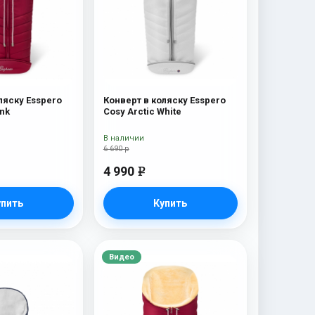
ляску Esspero
Конверт в коляску Esspero
ink
Cosy Arctic White
В наличии
6 690 р
4 990
e
упить
Купить
Видео