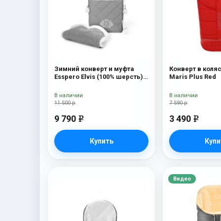
Зимний конверт и муфта
Конверт в коляс
Esspero Elvis (100% шерсть)
Maris Plus Red
L-Grey
В наличии
В наличии
11 500 р
7 590 р
9 790
3 490
e
e
Купить
Купи
Видео