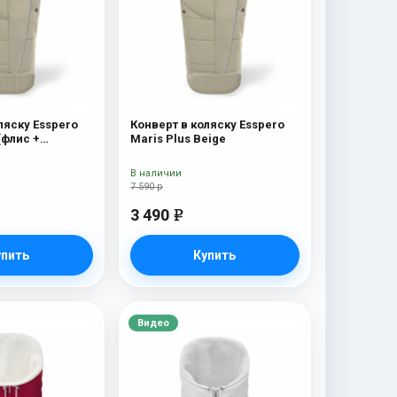
ляску Esspero
Конверт в коляску Esspero
(флис +
Maris Plus Beige
 мех) Beige
В наличии
7 590 р
3 490
e
упить
Купить
Видео