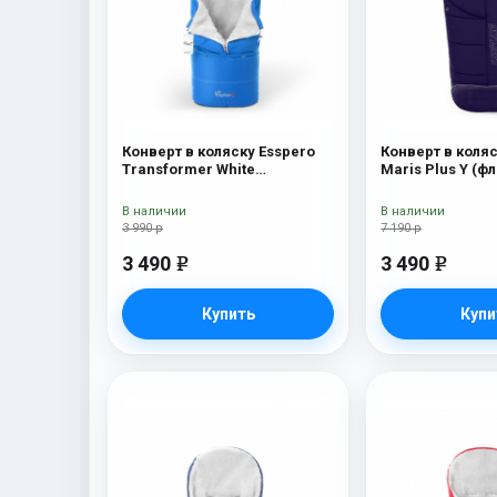
Конверт в коляску Esspero
Конверт в коляс
Transformer White
Maris Plus Y (фл
(натуральная 100% шерсть)
натуральный ме
Blue Mountain
В наличии
В наличии
3 990 р
7 190 р
3 490
3 490
e
e
Купить
Купи