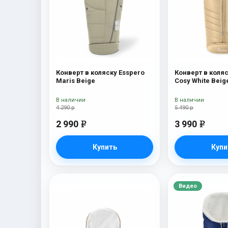
Конверт в коляску Esspero
Конверт в коляс
Maris Beige
Cosy White Beig
В наличии
В наличии
4 290 р
5 490 р
2 990
3 990
e
e
Купить
Купи
Видео