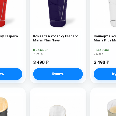
ку Esspero
Конверт в коляску Esspero
Конверт в ко
Maris Plus Navy
Maris Plus Mi
В наличии
В наличии
7 590 р
7 590 р
3 490
3 490
e
e
ть
Купить
К