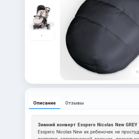
›
1 
Описание
Отзывы
Зимний конверт Esspero Nicolas New GREY
Esspero Nicolas New их ребеночек не просту
появится аллергической реакции, посколь