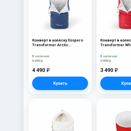
Конверт в коляску Esspero
Конверт в коляс
Transformer Arctic
Transformer Wh
(натуральная 100% шерсть)
(натуральная 1
Navy
Red
В наличии
В наличии
6 590 р
3 990 р
4 490
3 490
e
e
Купить
Купи