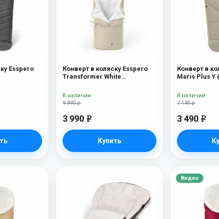
ку Esspero
Конверт в коляску Esspero
Конверт в ко
Transformer White
Maris Plus Y 
(натуральная 100% шерсть)
натуральный
Beige
В наличии
В наличии
9 890 р
7 190 р
3 990
3 490
e
e
ть
Купить
К
Видео