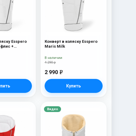
ляску Esspero
Конверт в коляску Esspero
(флис +
Maris Milk
мех) Milk
В наличии
4 290 р
2 990
e
упить
Купить
Видео