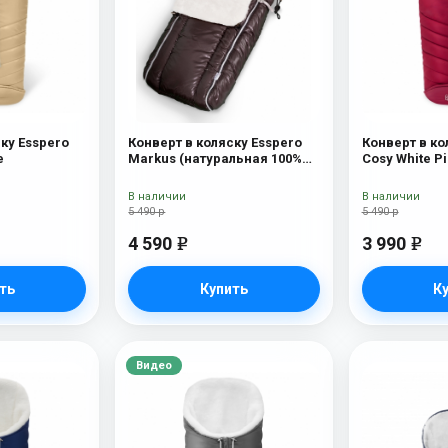
ку Esspero
Конверт в коляску Esspero
Конверт в ко
e
Markus (натуральная 100%
Cosy White P
шерсть) Chocolat
В наличии
В наличии
5 490 р
5 490 р
4 590
3 990
e
e
ть
Купить
К
Видео