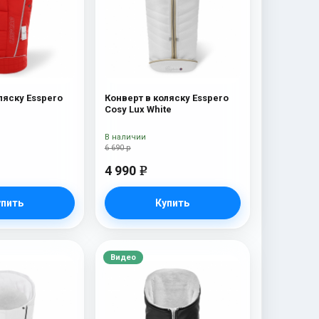
ляску Esspero
Конверт в коляску Esspero
Cosy Lux White
В наличии
6 690 р
4 990
e
упить
Купить
Видео