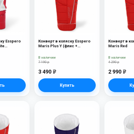
ку Esspero
Конверт в коляску Esspero
Конверт в ко
ite
Maris Plus Y (флис +
Maris Red
00% шерсть)
натуральный мех) Red
В наличии
В наличии
7 190 р
4 290 р
3 490
2 990
e
e
ть
Купить
К