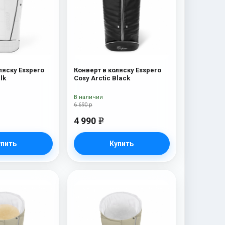
ляску Esspero
Конверт в коляску Esspero
lk
Cosy Arctic Black
В наличии
6 690 р
4 990
e
упить
Купить