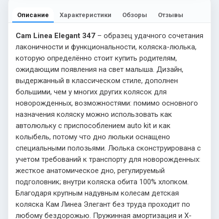
Описание
Характеристики
Обзоры
Отзывы
Cam Linea Elegant 347
– образец удачного сочетания
лаконичности и функциональности, коляска-люлька,
которую определённо стоит купить родителям,
ожидающим появления на свет малыша. Дизайн,
выдержанный в классическом стиле, дополнен
большими, чем у многих других колясок для
новорожденных, возможностями: помимо основного
назначения коляску можно использовать как
автолюльку с приспособлением auto kit и как
колыбель, потому что дно люльки оснащено
специальными полозьями. Люлька сконструирована с
учетом требований к транспорту для новорожденных:
жесткое анатомическое дно, регулируемый
подголовник; внутри коляска обита 100% хлопком.
Благодаря крупным надувным колесам детская
коляска Кам Линеа Элегант без труда проходит по
любому бездорожью. Пружинная амортизация и Х-