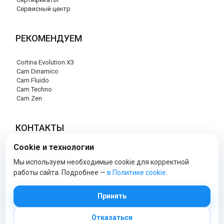
Сервисный центр
РЕКОМЕНДУЕМ
Cortina Evolution X3
Cam Dinamico
Cam Fluido
Cam Techno
Cam Zen
КОНТАКТЫ
Cookie и технологии
+7 (495) 120-29-85
info@cam-official-store.ru
Мы используем необходимые cookie для корректной
работы сайта. Подробнее —
в Политике cookie
.
cam-official-store - Официальный сайт
Принять
Отказаться
© 2026 cam-official-store.ru