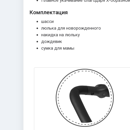
Плавное укачивание благодаря Х-образной
Комплектация
шасси
люлька для новорожденного
накидка на люльку
дождевик
сумка для мамы