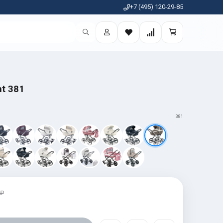
+7 (495) 120-29-85
nt 381
381
 ₽