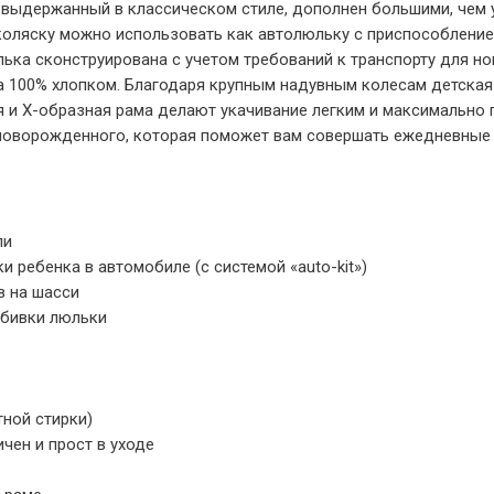
выдержанный в классическом стиле, дополнен большими, чем у
ляску можно использовать как автолюльку с приспособлением 
ка сконструирована с учетом требований к транспорту для н
а 100% хлопком. Благодаря крупным надувным колесам детская
и Х-образная рама делают укачивание легким и максимально п
 новорожденного, которая поможет вам совершать ежедневные 
ли
 ребенка в автомобиле (с системой «auto-kit»)
в на шасси
обивки люльки
ной стирки)
чен и прост в уходе