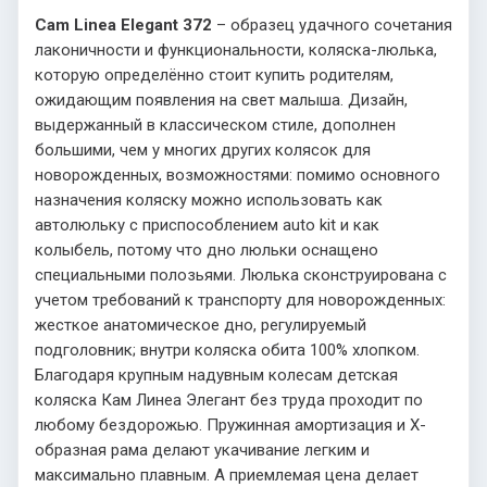
Cam Linea Elegant 372
– образец удачного сочетания
лаконичности и функциональности, коляска-люлька,
которую определённо стоит купить родителям,
ожидающим появления на свет малыша. Дизайн,
выдержанный в классическом стиле, дополнен
большими, чем у многих других колясок для
новорожденных, возможностями: помимо основного
назначения коляску можно использовать как
автолюльку с приспособлением auto kit и как
колыбель, потому что дно люльки оснащено
специальными полозьями. Люлька сконструирована с
учетом требований к транспорту для новорожденных:
жесткое анатомическое дно, регулируемый
подголовник; внутри коляска обита 100% хлопком.
Благодаря крупным надувным колесам детская
коляска Кам Линеа Элегант без труда проходит по
любому бездорожью. Пружинная амортизация и Х-
образная рама делают укачивание легким и
максимально плавным. А приемлемая цена делает