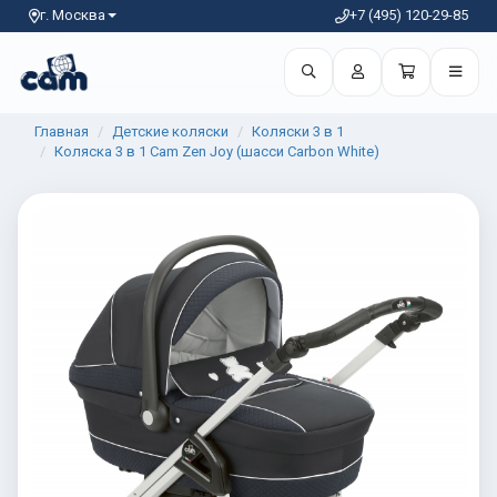
г. Москва
+7 (495) 120-29-85
Главная
Детские коляски
Коляски 3 в 1
Коляска 3 в 1 Cam Zen Joy (шасси Carbon White)