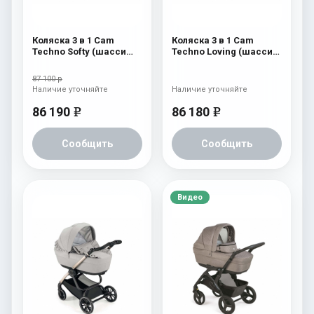
Коляска 3 в 1 Cam
Коляска 3 в 1 Cam
Techno Softy (шасси
Techno Loving (шасси
Scratch Grey V99S) 512
Rosegold V95S) 525
87 100 р
Наличие уточняйте
Наличие уточняйте
86 190
86 180
e
e
Сообщить
Сообщить
Видео