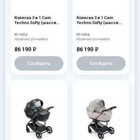
Коляска 3 в 1 Cam
Коляска 3 в 1 Cam
Techno Softy (шасси
Techno Softy (шасси
Scratch Grey V99S) 515
Scratch Grey V99S) 514
87 100 р
87 100 р
Наличие уточняйте
Наличие уточняйте
86 190
86 190
e
e
Сообщить
Сообщить