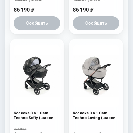
Наличие уточняйте
Наличие уточняйте
86 190
86 190
e
e
Сообщить
Сообщить
Коляска 3 в 1 Cam
Коляска 3 в 1 Cam
Techno Softy (шасси
Techno Loving (шасси
Scratch Grey V99S) 512
Rosegold V95S) 525
87 100 р