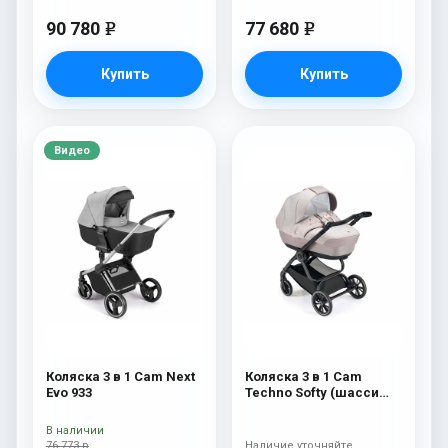
90 780
77 680
e
e
Купить
Купить
Видео
Коляска 3 в 1 Cam Next
Коляска 3 в 1 Cam
Evo 933
Techno Softy (шасси
Carbon Black V98S) 515
В наличии
76 773 р
Наличие уточняйте