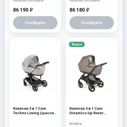
Наличие уточняйте
Наличие уточняйте
86 190
86 180
e
e
Сообщить
Сообщить
Видео
Коляска 3 в 1 Cam
Коляска 3 в 1 Cam
Techno Loving (шасси
Dinamico Up Rover
Gold V93S) 525
(2021) 924
87 600 р