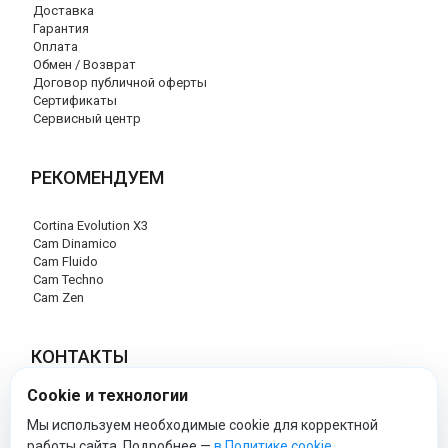
Доставка
Гарантия
Оплата
Обмен / Возврат
Договор публичной оферты
Сертификаты
Сервисный центр
РЕКОМЕНДУЕМ
Cortina Evolution X3
Cam Dinamico
Cam Fluido
Cam Techno
Cam Zen
КОНТАКТЫ
Cookie и технологии
+7 (495) 120-29-85
info@cam-official-store.ru
Мы используем необходимые cookie для корректной
работы сайта. Подробнее —
в Политике cookie
.