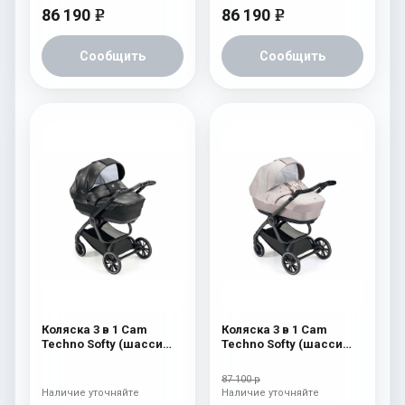
86 190
86 190
e
e
Сообщить
Сообщить
Коляска 3 в 1 Cam
Коляска 3 в 1 Cam
Techno Softy (шасси
Techno Softy (шасси
Carbon Black V98S) 512
Scratch Grey V99S) 515
87 100 р
Наличие уточняйте
Наличие уточняйте