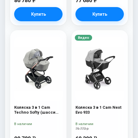
86 780
77 680
e
e
Купить
Купить
Видео
Коляска 3 в 1 Cam
Коляска 3 в 1 Cam Next
Techno Softy (шасси
Evo 933
Rosegold V95S) 514
В наличии
В наличии
76 773 р