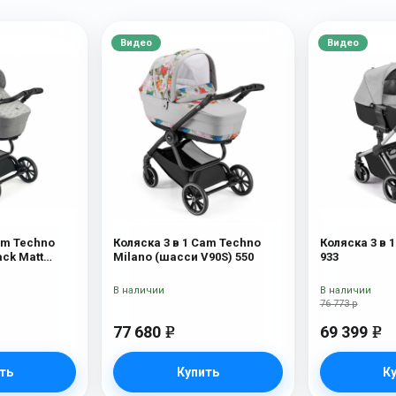
Видео
Видео
am Techno
Коляска 3 в 1 Cam Techno
Коляска 3 в 
ack Matt
Milano (шасси V90S) 550
933
В наличии
В наличии
76 773 р
77 680
69 399
e
e
ть
Купить
К