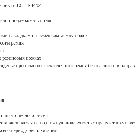
пасности ECE R44/04
той и поддержкой спины
щими накладками и ремешком между ножек
ысоты ремня
ти
их резиновых ножках
сиденье при помощи трехточечного ремня безопасности в напра
888
ти пятиточечного ремня
 устанавливается на подвижную поверхность с препятствиями, ко
всего периода эксплуатации