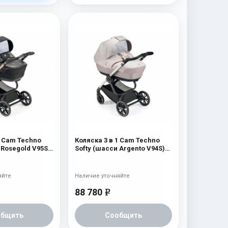
1 Cam Techno
Коляска 3 в 1 Cam Techno
 Rosegold V95S)
Softy (шасси Argento V94S)
515
яйте
Наличие уточняйте
88 780
e
общить
Сообщить