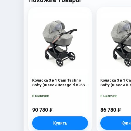
Коляска 3 в 1 Cam Techno
Коляска 3 в 1 C
Softy (шасси Rosegold V95S)
Softy (шасси Bl
514
V90S) 514
В наличии
В наличии
90 780
86 780
e
e
Купить
Купи