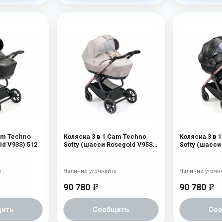
am Techno
Коляска 3 в 1 Cam Techno
Коляска 3 в 
ld V93S) 512
Softy (шасси Rosegold V95S)
Softy (шасси
515
512
е
Наличие уточняйте
Наличие уточн
90 780
90 780
e
e
ить
Сообщить
Со