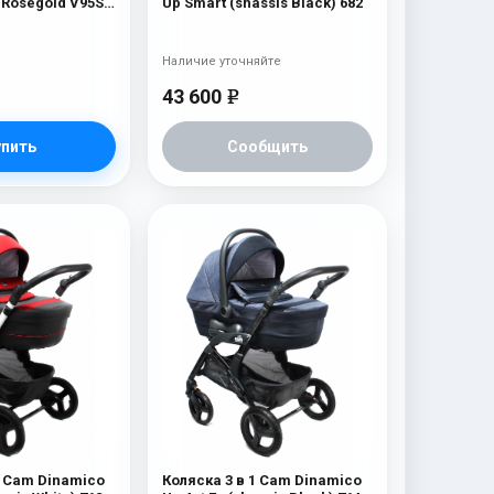
 Rosegold V95S)
Up Smart (shassis Black) 682
Наличие уточняйте
43 600
e
упить
Сообщить
1 Cam Dinamico
Коляска 3 в 1 Cam Dinamico