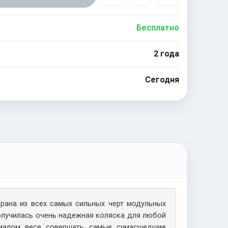
Бесплатно
2 года
Сегодня
брана из всех самых сильных черт модульных
Получилась очень надежная коляска для любой
 малом весе совершать самые сумасшедшие