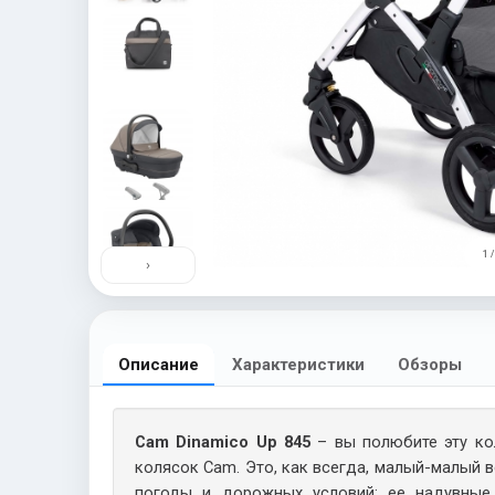
1 /
›
Описание
Характеристики
Обзоры
Cam Dinamico Up 845
– вы полюбите эту кол
колясок Cam. Это, как всегда, малый-малый 
погоды и дорожных условий: ее надувные