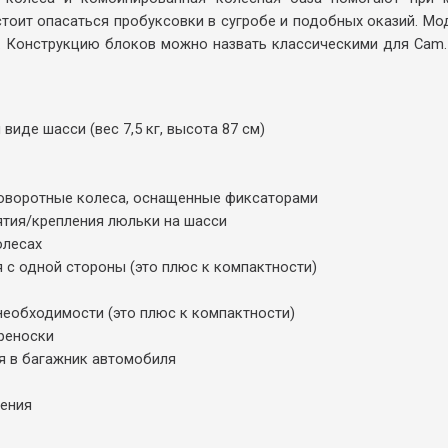
стоит опасаться пробуксовки в сугробе и подобных оказий. Мо
 Конструкцию блоков можно назвать классическими для Cam. 
виде шасси (вес 7,5 кг, высота 87 см)
поворотные колеса, оснащенные фиксаторами
нятия/крепления люльки на шасси
олесах
 с одной стороны (это плюс к компактности)
необходимости (это плюс к компактности)
ереноски
я в багажник автомобиля
жения