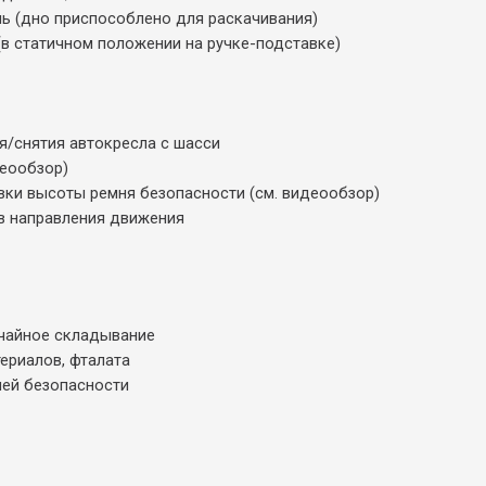
ь (дно приспособлено для раскачивания)
в статичном положении на ручке-подставке)
я/снятия автокресла с шасси
деообзор)
вки высоты ремня безопасности (см. видеообзор)
в направления движения
учайное складывание
ериалов, фталата
шей безопасности