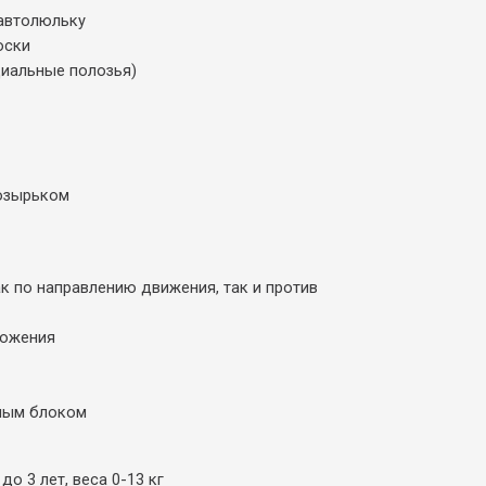
автолюльку
оски
циальные полозья)
озырьком
к по направлению движения, так и против
ложения
чным блоком
до 3 лет, веса 0-13 кг