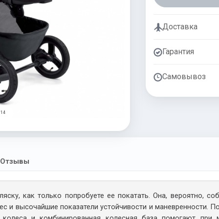
Доставка
Гарантия
Самовывоз
 14
Отзывы
яску, как только попробуете ее покатать. Она, вероятно, со
вес и высочайшие показатели устойчивости и маневренности. 
 колеса и комбинированная колесная база помогают при