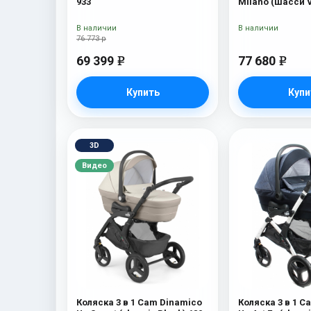
933
Milano (шасси V
В наличии
В наличии
76 773 р
69 399
77 680
e
e
Купить
Купи
3D
Видео
Коляска 3 в 1 Cam Dinamico
Коляска 3 в 1 C