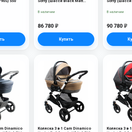
90S) 550
Softy (шасси Black Matt
Softy (шасси
V90S) 514
514
В наличии
В наличии
86 780
90 780
e
e
ть
Купить
К
am Dinamico
Коляска 3 в 1 Cam Dinamico
Коляска 3 в 