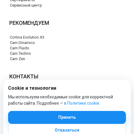
Сервисный центр
РЕКОМЕНДУЕМ
Cortina Evolution X3
Cam Dinamico
Cam Fluido
Cam Techno
Cam Zen
КОНТАКТЫ
Cookie и технологии
+7 (495) 120-29-85
info@cam-official-store.ru
Мы используем необходимые cookie для корректной
работы сайта. Подробнее —
в Политике cookie
.
cam-official-store - Официальный сайт
Принять
Отказаться
© 2026 cam-official-store.ru