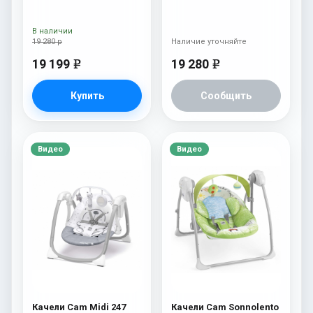
В наличии
19 280 р
Наличие уточняйте
19 199
19 280
e
e
Купить
Сообщить
Видео
Видео
Качели Cam Midi 247
Качели Cam Sonnolento