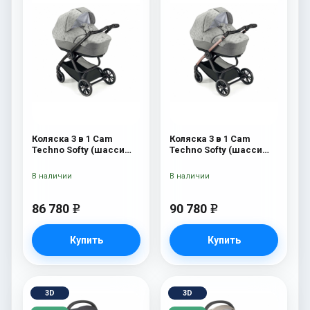
Коляска 3 в 1 Cam
Коляска 3 в 1 Cam
Techno Softy (шасси
Techno Softy (шасси
Black Matt V90S) 514
Rosegold V95S) 514
В наличии
В наличии
86 780
90 780
e
e
Купить
Купить
3D
3D