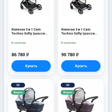
Коляска 3 в 1 Cam
Коляска 3 в 1 Cam
Techno Softy (шасси
Techno Softy (шасси
Black Matt V90S) 514
Rosegold V95S) 514
В наличии
В наличии
86 780
90 780
e
e
Купить
Купить
3D
3D
Видео
Видео