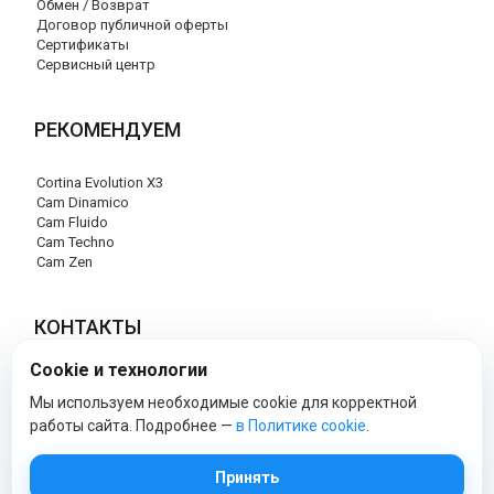
Обмен / Возврат
Договор публичной оферты
Сертификаты
Сервисный центр
РЕКОМЕНДУЕМ
Cortina Evolution X3
Cam Dinamico
Cam Fluido
Cam Techno
Cam Zen
КОНТАКТЫ
Cookie и технологии
+7 (495) 120-29-85
info@cam-official-store.ru
Мы используем необходимые cookie для корректной
работы сайта. Подробнее —
в Политике cookie
.
cam-official-store - Официальный сайт
Принять