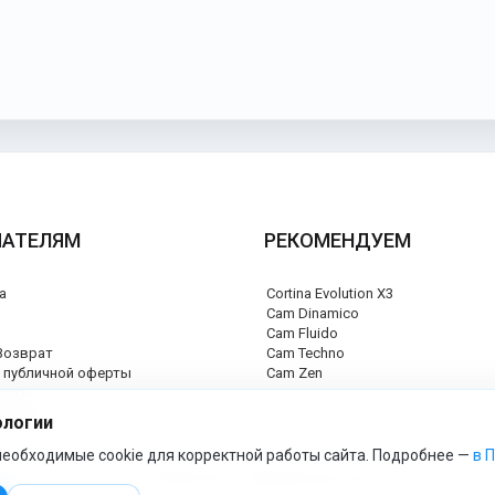
ПАТЕЛЯМ
РЕКОМЕНДУЕМ
а
Cortina Evolution X3
я
Cam Dinamico
Cam Fluido
Возврат
Cam Techno
 публичной оферты
Cam Zen
каты
ый центр
ологии
еобходимые cookie для корректной работы сайта. Подробнее —
в 
cam-official-store - Официальный сайт