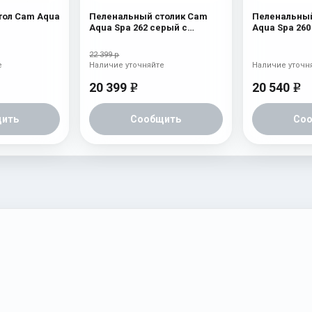
тол Cam Aqua
Пеленальный столик Cam
Пеленальный
Aqua Spa 262 серый с
Aqua Spa 26
мишкой
мишкой и лу
22 399 р
е
Наличие уточняйте
Наличие уточн
20 399
20 540
e
e
ить
Сообщить
Со