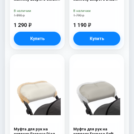
(Натуральная шерсть)
(Натуральная шерсть)
Deep Ocean
Navy
В наличии
В наличии
1 890 р
1 790 р
1 290
1 190
e
e
Купить
Купить
Муфта для рук на
Муфта для рук на
коляску Esspero Diaz
коляску Esspero Soft