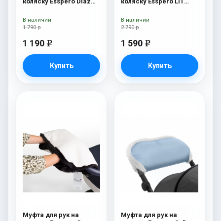
коляску Esspero Diaz
коляску Esspero LIT
(Натуральная шерсть)
Leatherette (эко-кожа)
Grey
white/black
В наличии
В наличии
1 790 р
2 790 р
1 190
1 590
e
e
Купить
Купить
Муфта для рук на
Муфта для рук на