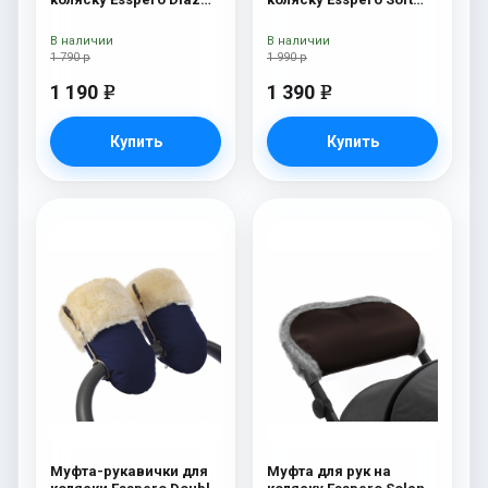
(Натуральная шерсть)
Fur Beige
Beige
В наличии
В наличии
1 790 р
1 990 р
1 190
1 390
e
e
Купить
Купить
Муфта-рукавички для
Муфта для рук на