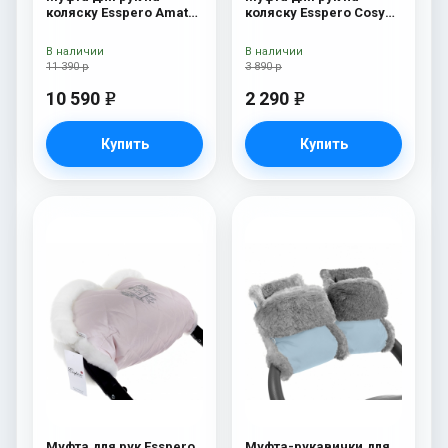
коляску Esspero Amato
коляску Esspero Cosy
SW Pink
Gold
В наличии
В наличии
11 390 р
3 890 р
10 590
2 290
e
e
Купить
Купить
Муфта для рук Esspero
Муфта-рукавички для