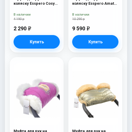
коляску Esspero Cosy
коляску Esspero Amato
White Gold
ST Pink
В наличии
В наличии
4 190 р
10 290 р
2 290
9 590
e
e
Купить
Купить
Муфта для рук на
Муфта для рук на