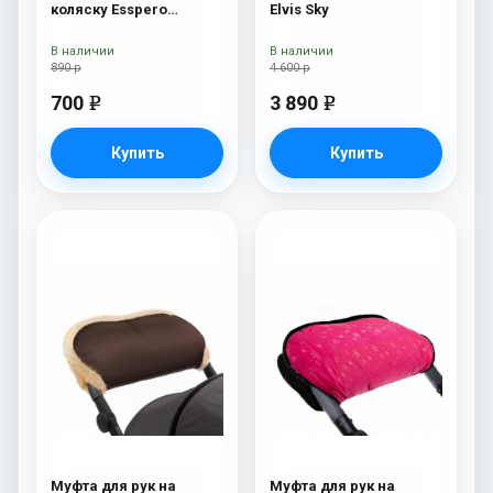
коляску Esspero
Elvis Sky
Jennifer Pink
В наличии
В наличии
890 р
4 600 р
700
3 890
e
e
Купить
Купить
Муфта для рук на
Муфта для рук на