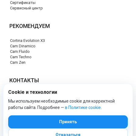
Сертификаты
Сервисный центр
РЕКОМЕНДУЕМ
Cortina Evolution X3
Cam Dinamico
Cam Fluido
Cam Techno
Cam Zen
КОНТАКТЫ
Cookie и технологии
+7 (495) 120-29-85
info@cam-official-store.ru
Мы используем необходимые cookie для корректной
работы сайта. Подробнее —
в Политике cookie
.
cam-official-store - Официальный сайт
Принять
Отказаться