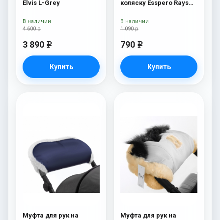
Elvis L-Grey
коляску Esspero Rays
Navy
В наличии
В наличии
4 600 р
1 090 р
3 890
790
e
e
Купить
Купить
Муфта для рук на
Муфта для рук на