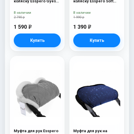
коляску Esspero Gуеs
коляску Esspero Soft
Lux White / Black
Fur Blue Mountain
В наличии
В наличии
2 790 р
1 990 р
1 590
1 390
e
e
Купить
Купить
Муфта для рук Esspero
Муфта для рук на