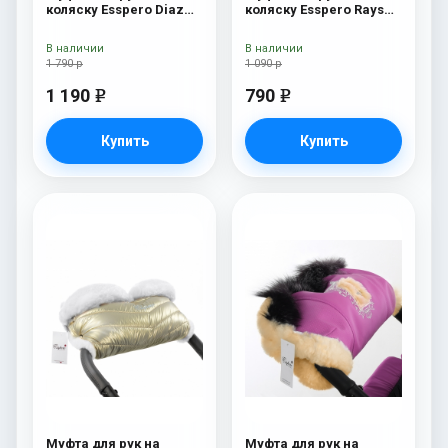
коляску Esspero Diaz
коляску Esspero Rays
(Натуральная шерсть)
Pink
Chocolat
В наличии
В наличии
1 790 р
1 090 р
1 190
790
e
e
Купить
Купить
Муфта для рук на
Муфта для рук на