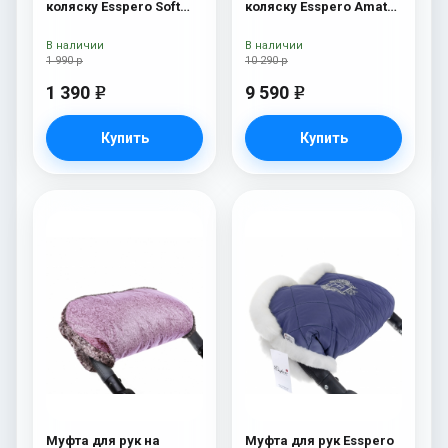
коляску Esspero Soft
коляску Esspero Amato
Fur Navy
ST White
В наличии
В наличии
1 990 р
10 290 р
1 390
9 590
e
e
Купить
Купить
Муфта для рук на
Муфта для рук Esspero