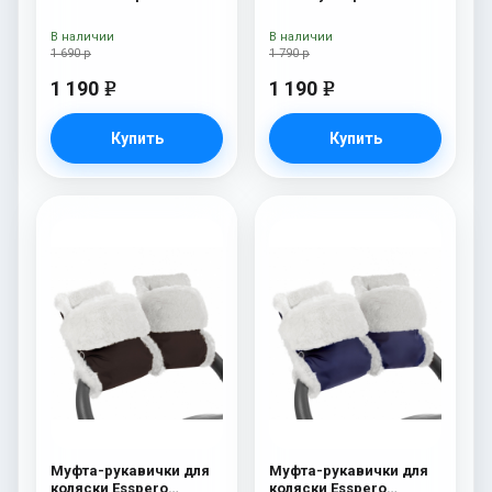
(Натуральная шерсть)
(Натуральная шерсть)
Blue Mountain
Blue Mountain
В наличии
В наличии
1 690 р
1 790 р
1 190
1 190
e
e
Купить
Купить
Муфта-рукавички для
Муфта-рукавички для
коляски Esspero
коляски Esspero