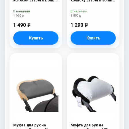
коляски Esspero Double
коляску Esspero Solana
(Натуральная шерсть)
(Натуральная шерсть)
Navy
Brown
В наличии
В наличии
1 990 р
1 890 р
1 490
1 290
e
e
Купить
Купить
Муфта для рук на
Муфта для рук на