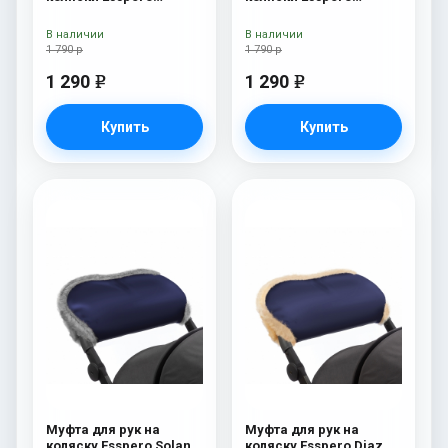
Christer (Натуральная
Christer (Натуральная
шерсть) Chocolat
шерсть) Navy
В наличии
В наличии
1 790 р
1 790 р
1 290
1 290
e
e
Купить
Купить
Муфта для рук на
Муфта для рук на
коляску Esspero Solana
коляску Esspero Diaz