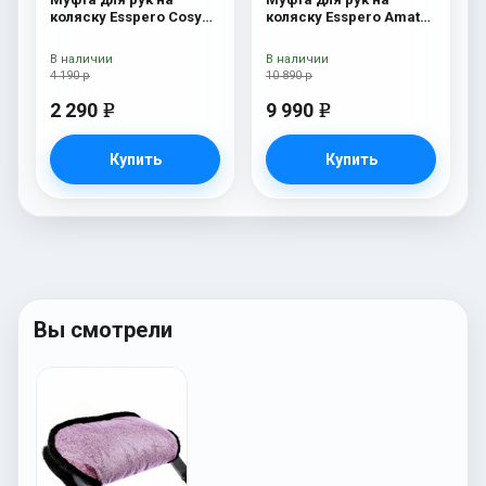
коляску Esspero Cosy
коляску Esspero Amato
White Chocco
Pink
В наличии
В наличии
4 190 р
10 890 р
2 290
9 990
e
e
Купить
Купить
Вы смотрели