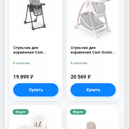
Стульчик для
Стульчик для
кормления Cam
кормления Cam Gusto
Pappananna Icon 258
236
серый
В наличии
В наличии
19 899
20 569
e
e
Купить
Купить
Видео
Видео