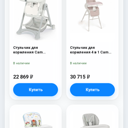
Стульчик для
Стульчик для
кормления Cam
кормления 4 в 1 Cam
Campione 208 White
Original 253
Leatherette
В наличии
В наличии
22 869
30 715
e
e
Купить
Купить