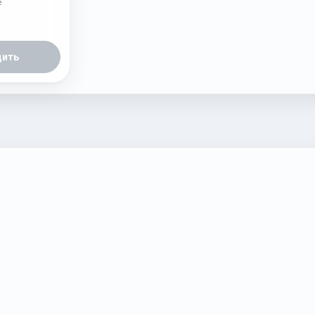
е
ить