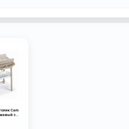
толик Cam
ежевый с
й