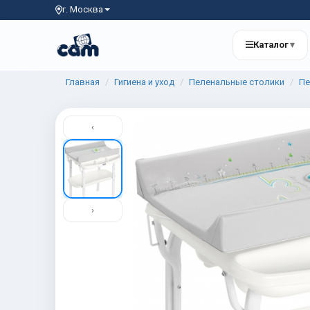
г. Москва
Каталог
▾
Главная
Гигиена и уход
Пеленальные столики
Пе
‹
›