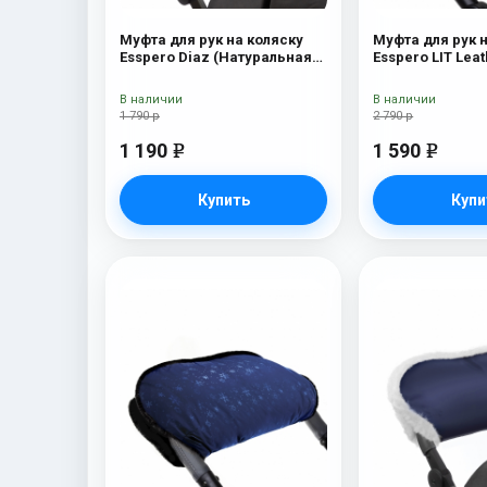
Муфта для рук на коляску
Муфта для рук 
Esspero Diaz (Натуральная
Esspero LIT Leat
шерсть) Grey
кожа) white/bla
В наличии
В наличии
1 790 р
2 790 р
1 190
1 590
e
e
Купить
Купи