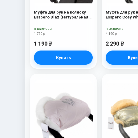
Муфта для рук на коляску
Муфта для рук 
Esspero Diaz (Натуральная
Esspero Cosy Wh
шерсть) Chocolat
В наличии
В наличии
1 790 р
4 190 р
1 190
2 290
e
e
Купить
Купи