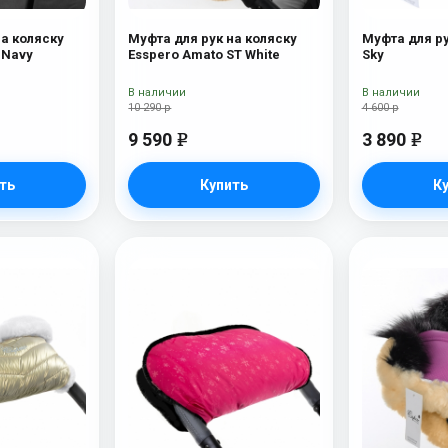
на коляску
Муфта для рук на коляску
Муфта для ру
Esspero Soft Fur Navy
Esspero Amato ST White
Sky
В наличии
В наличии
10 290 р
4 600 р
9 590
3 890
e
e
ть
Купить
К