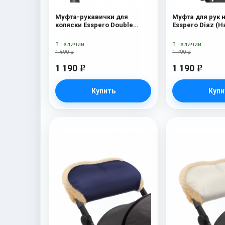
Муфта-рукавички для
Муфта для рук 
коляски Esspero Double
Esspero Diaz (
(Натуральная шерсть) Blue
шерсть) Bl
Mountain
В наличии
В наличии
1 690 р
1 790 р
1 190
1 190
e
e
Купить
Купи