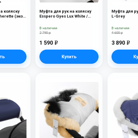
на коляску
Муфта для рук на коляску
Муфта для ру
herette (эко-
Esspero Gуеs Lux White /
L-Grey
ck
Black
В наличии
В наличии
2 790 р
4 600 р
1 590
3 890
e
e
ть
Купить
К