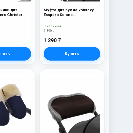
ички для
Муфта для рук на коляску
ero Christer
Esspero Solana
я шерсть) Navy
(Натуральная шерсть) Deep
Ocean
В наличии
1 890 р
1 290
e
упить
Купить