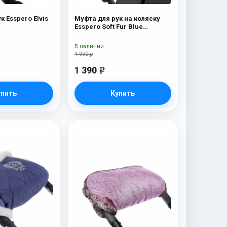
к Esspero Elvis
Муфта для рук на коляску
Esspero Soft Fur Blue
Mountain
В наличии
1 990 р
1 390
e
упить
Купить