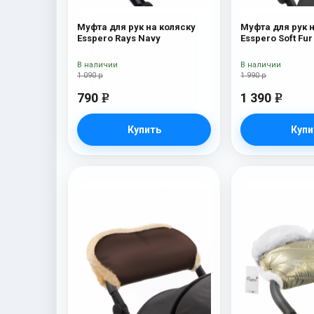
Муфта для рук на коляску
Муфта для рук 
Esspero Rays Navy
В наличии
В наличии
1 090 р
1 990 р
790
1 390
e
e
Купить
Купи