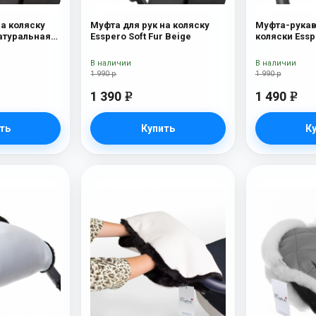
на коляску
Муфта для рук на коляску
Муфта-рукав
Натуральная
Esspero Soft Fur Beige
коляски Esspero D
В наличии
В наличии
1 990 р
1 990 р
1 390
1 490
e
e
ть
Купить
К