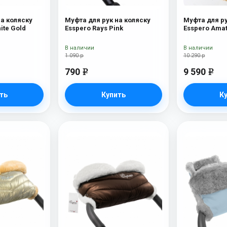
на коляску
Муфта для рук на коляску
Муфта для ру
ite Gold
Esspero Rays Pink
Esspero Amat
В наличии
В наличии
1 090 р
10 290 р
790
9 590
e
e
ть
Купить
К