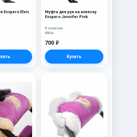
к Esspero Elvis
Муфта для рук на коляску
Esspero Jennifer Pink
В наличии
890 р
700
e
упить
Купить