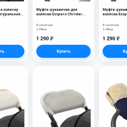
на коляску
Муфта-рукавички для
Муфта-рукав
Натуральная
коляски Esspero Christer
коляски Essp
ue Mountain
(Натуральная шерсть)
(Натуральна
Chocolat
В наличии
В наличии
1 790 р
1 790 р
1 290
1 290
e
e
ть
Купить
К