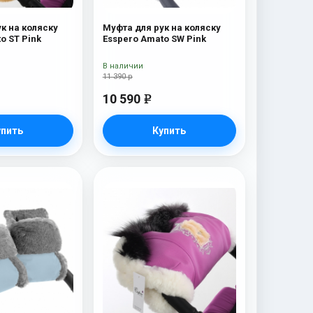
к на коляску
Муфта для рук на коляску
o ST Pink
Esspero Amato SW Pink
В наличии
11 390 р
10 590
e
упить
Купить