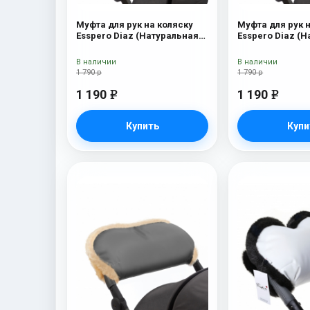
Муфта для рук на коляску
Муфта для рук 
Esspero Diaz (Натуральная
Esspero Diaz (
шерсть) Navy
шерсть) Beige
В наличии
В наличии
1 790 р
1 790 р
1 190
1 190
e
e
Купить
Купи