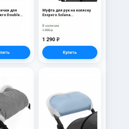
ички для
Муфта для рук на коляску
ouble
Esspero Solana
(Натуральная шерсть) Navy
(Натуральная шерсть)
Brown
В наличии
1 890 р
1 290
e
упить
Купить