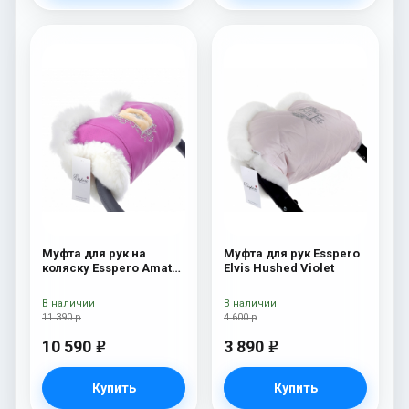
Муфта для рук на
Муфта для рук Esspero
коляску Esspero Amato
Elvis Hushed Violet
SW Pink
В наличии
В наличии
11 390 р
4 600 р
10 590
3 890
e
e
Купить
Купить