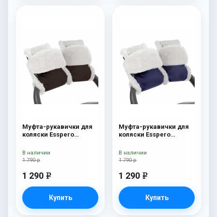
Муфта-рукавички для
Муфта-рукавички для
коляски Esspero
коляски Esspero
Christer (Натуральная
Christer (Натуральная
шерсть) Chocolat
шерсть) Navy
В наличии
В наличии
1 790 р
1 790 р
1 290
1 290
e
e
Купить
Купить