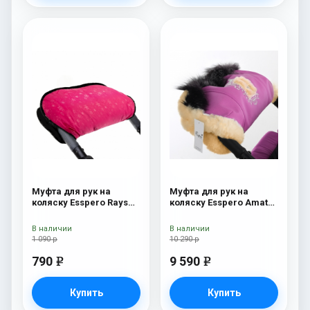
Муфта для рук на
Муфта для рук на
коляску Esspero Rays
коляску Esspero Amato
Pink
ST Pink
В наличии
В наличии
1 090 р
10 290 р
790
9 590
e
e
Купить
Купить