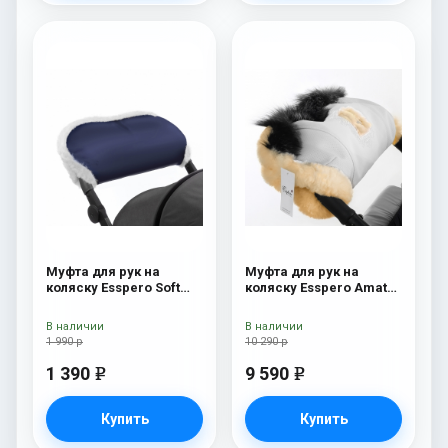
Муфта для рук на
Муфта для рук на
коляску Esspero Soft
коляску Esspero Amato
Fur Navy
ST White
В наличии
В наличии
1 990 р
10 290 р
1 390
9 590
e
e
Купить
Купить