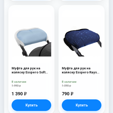
Муфта для рук на
Муфта для рук на
коляску Esspero Soft
коляску Esspero Rays
Fur Blue Mountain
Navy
В наличии
В наличии
1 990 р
1 090 р
1 390
790
e
e
Купить
Купить