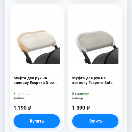
Муфта для рук на
Муфта для рук на
коляску Esspero Diaz
коляску Esspero Soft
(Натуральная шерсть)
Fur Beige
Beige
В наличии
В наличии
1 790 р
1 990 р
1 190
1 390
e
e
Купить
Купить