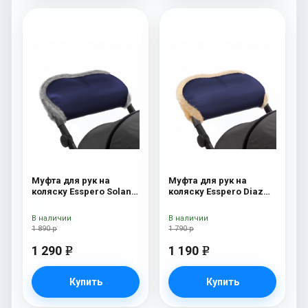
Муфта для рук на
Муфта для рук на
коляску Esspero Solana
коляску Esspero Diaz
(Натуральная шерсть)
(Натуральная шерсть)
Deep Ocean
Navy
В наличии
В наличии
1 890 р
1 790 р
1 290
1 190
e
e
Купить
Купить