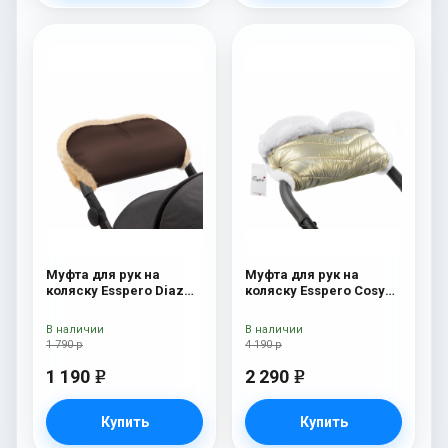
Муфта для рук на
Муфта для рук на
коляску Esspero Diaz
коляску Esspero Cosy
(Натуральная шерсть)
White Gold
Chocolat
В наличии
В наличии
1 790 р
4 190 р
1 190
2 290
e
e
Купить
Купить