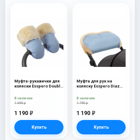
Муфта-рукавички для
Муфта для рук на
коляски Esspero Double
коляску Esspero Diaz
(Натуральная шерсть)
(Натуральная шерсть)
Blue Mountain
Blue Mountain
В наличии
В наличии
1 690 р
1 790 р
1 190
1 190
e
e
Купить
Купить