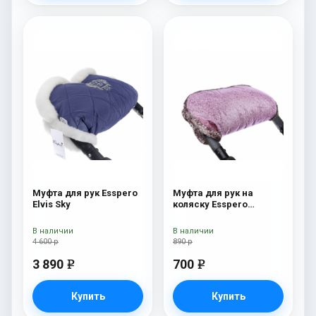
Муфта для рук Esspero
Муфта для рук на
Elvis Sky
коляску Esspero
Jennifer Pink
В наличии
В наличии
4 600 р
890 р
3 890
700
e
e
Купить
Купить