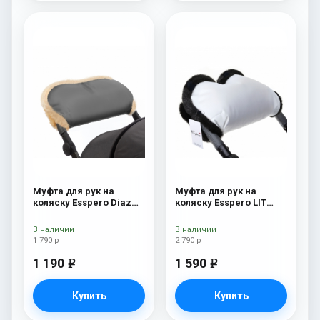
Муфта для рук на
Муфта для рук на
коляску Esspero Diaz
коляску Esspero LIT
(Натуральная шерсть)
Leatherette (эко-кожа)
Grey
white/black
В наличии
В наличии
1 790 р
2 790 р
1 190
1 590
e
e
Купить
Купить