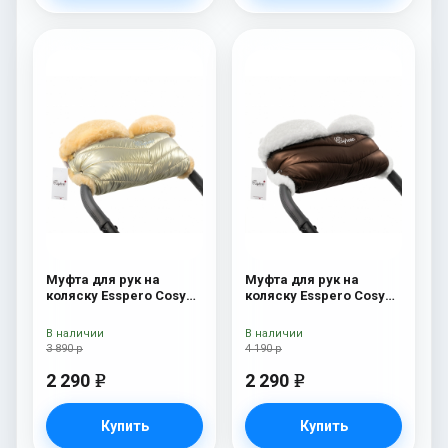
Муфта для рук на
Муфта для рук на
коляску Esspero Cosy
коляску Esspero Cosy
Gold
White Chocco
В наличии
В наличии
3 890 р
4 190 р
2 290
2 290
e
e
Купить
Купить