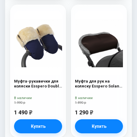
Муфта-рукавички для
Муфта для рук на
коляски Esspero Double
коляску Esspero Solana
(Натуральная шерсть)
(Натуральная шерсть)
Navy
Brown
В наличии
В наличии
1 990 р
1 890 р
1 490
1 290
e
e
Купить
Купить