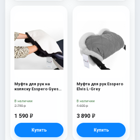
Муфта для рук на
Муфта для рук Esspero
коляску Esspero Gуеs
Elvis L-Grey
Lux White / Black
В наличии
В наличии
2 790 р
4 600 р
1 590
3 890
e
e
Купить
Купить