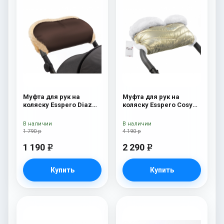
Муфта для рук на
Муфта для рук на
коляску Esspero Diaz
коляску Esspero Cosy
(Натуральная шерсть)
White Gold
Chocolat
В наличии
В наличии
1 790 р
4 190 р
1 190
2 290
e
e
Купить
Купить