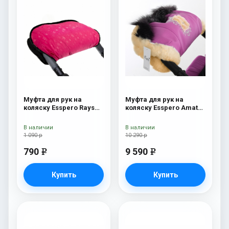
Муфта для рук на
Муфта для рук на
коляску Esspero Rays
коляску Esspero Amato
Pink
ST Pink
В наличии
В наличии
1 090 р
10 290 р
790
9 590
e
e
Купить
Купить