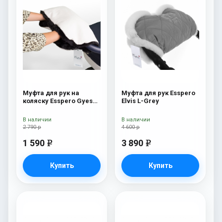
Муфта для рук на
Муфта для рук Esspero
коляску Esspero Gуеs
Elvis L-Grey
Lux White / Black
В наличии
В наличии
2 790 р
4 600 р
1 590
3 890
e
e
Купить
Купить