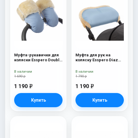
Муфта-рукавички для
Муфта для рук на
коляски Esspero Double
коляску Esspero Diaz
(Натуральная шерсть)
(Натуральная шерсть)
Blue Mountain
Blue Mountain
В наличии
В наличии
1 690 р
1 790 р
1 190
1 190
e
e
Купить
Купить