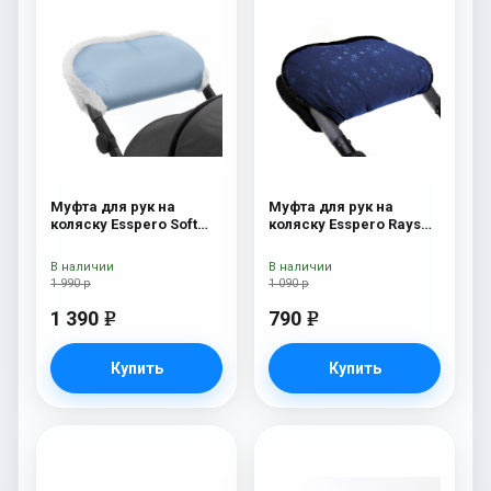
Муфта для рук на
Муфта для рук на
коляску Esspero Soft
коляску Esspero Rays
Fur Blue Mountain
Navy
В наличии
В наличии
1 990 р
1 090 р
1 390
790
e
e
Купить
Купить