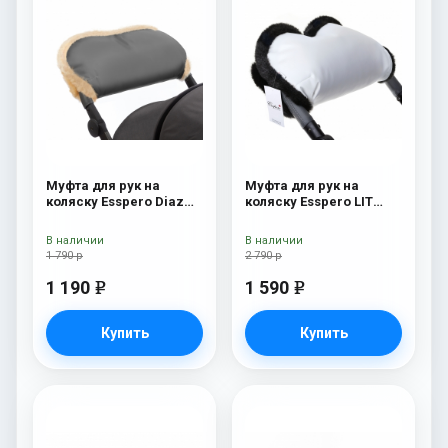
Муфта для рук на
Муфта для рук на
коляску Esspero Diaz
коляску Esspero LIT
(Натуральная шерсть)
Leatherette (эко-кожа)
Grey
white/black
В наличии
В наличии
1 790 р
2 790 р
1 190
1 590
e
e
Купить
Купить