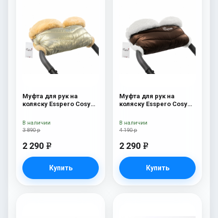
Муфта для рук на
Муфта для рук на
коляску Esspero Cosy
коляску Esspero Cosy
Gold
White Chocco
В наличии
В наличии
3 890 р
4 190 р
2 290
2 290
e
e
Купить
Купить