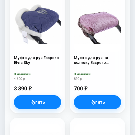
Муфта для рук Esspero
Муфта для рук на
Elvis Sky
коляску Esspero
Jennifer Pink
В наличии
В наличии
4 600 р
890 р
3 890
700
e
e
Купить
Купить