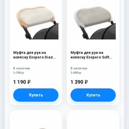
Муфта для рук на
Муфта для рук на
коляску Esspero Diaz
коляску Esspero Soft
(Натуральная шерсть)
Fur Beige
Beige
В наличии
В наличии
1 790 р
1 990 р
1 190
1 390
e
e
Купить
Купить