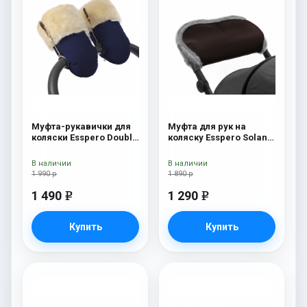
Муфта-рукавички для
Муфта для рук на
коляски Esspero Double
коляску Esspero Solana
(Натуральная шерсть)
(Натуральная шерсть)
Navy
Brown
В наличии
В наличии
1 990 р
1 890 р
1 490
1 290
e
e
Купить
Купить