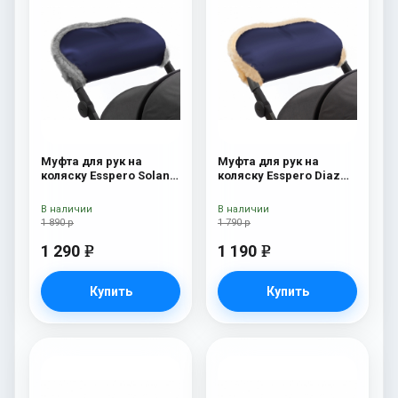
Муфта для рук на
Муфта для рук на
коляску Esspero Solana
коляску Esspero Diaz
(Натуральная шерсть)
(Натуральная шерсть)
Deep Ocean
Navy
В наличии
В наличии
1 890 р
1 790 р
1 290
1 190
e
e
Купить
Купить