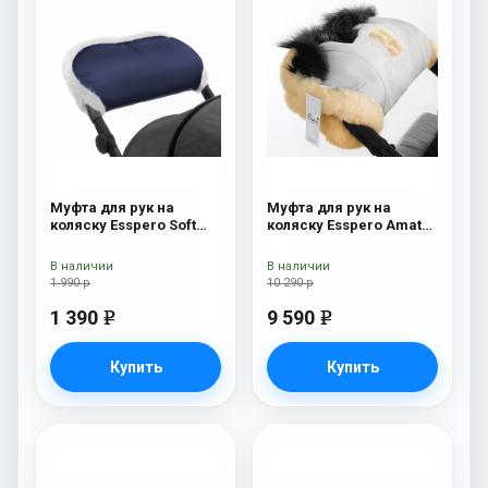
Муфта для рук на
Муфта для рук на
коляску Esspero Soft
коляску Esspero Amato
Fur Navy
ST White
В наличии
В наличии
1 990 р
10 290 р
1 390
9 590
e
e
Купить
Купить