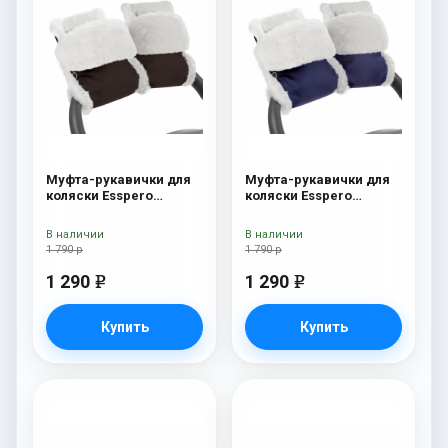
Муфта-рукавички для
Муфта-рукавички для
коляски Esspero
коляски Esspero
Christer (Натуральная
Christer (Натуральная
шерсть) Chocolat
шерсть) Navy
В наличии
В наличии
1 790 р
1 790 р
1 290
1 290
e
e
Купить
Купить