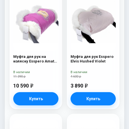
Муфта для рук на
Муфта для рук Esspero
коляску Esspero Amato
Elvis Hushed Violet
SW Pink
В наличии
В наличии
11 390 р
4 600 р
10 590
3 890
e
e
Купить
Купить