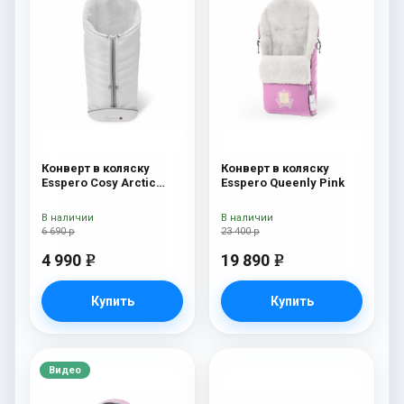
Конверт в коляску
Конверт в коляску
Esspero Cosy Arctic
Esspero Queenly Pink
White
В наличии
В наличии
6 690 р
23 400 р
4 990
19 890
e
e
Купить
Купить
Видео