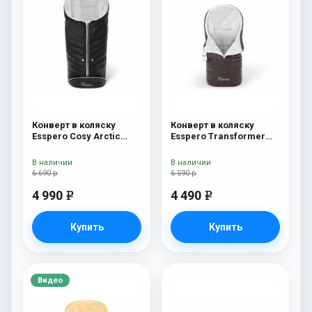
Конверт в коляску
Конверт в коляску
Esspero Cosy Arctic
Esspero Transformer
Black
Arctic (натуральная
100% шерсть) Chocolat
В наличии
В наличии
6 690 р
6 590 р
4 990
4 490
e
e
Купить
Купить
Видео