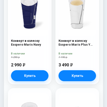
Конверт в коляску
Конверт в коляску
Esspero Maris Navy
Esspero Maris Plus Y
(флис + натуральный
мех) Milk
В наличии
В наличии
4 290 р
7 190 р
2 990
3 490
e
e
Купить
Купить