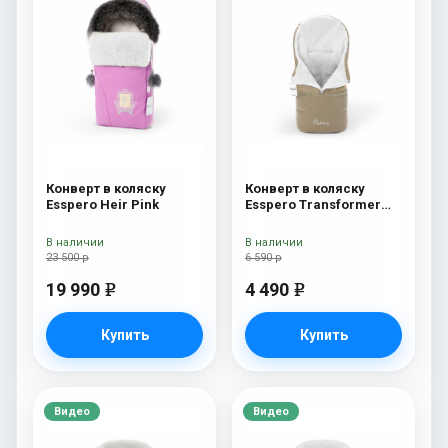
Конверт в коляску
Конверт в коляску
Esspero Heir Pink
Esspero Transformer
Arctic (натуральная
100% шерсть)
В наличии
В наличии
Cappuccino
23 500 р
6 590 р
19 990
4 490
e
e
Купить
Купить
Видео
Видео