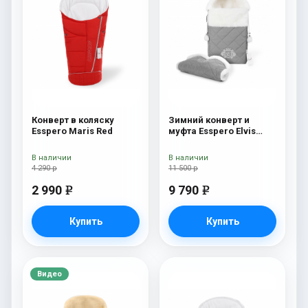
Конверт в коляску
Зимний конверт и
Esspero Maris Red
муфта Esspero Elvis
(100% шерсть) L-Grey
В наличии
В наличии
4 290 р
11 500 р
2 990
9 790
e
e
Купить
Купить
Видео