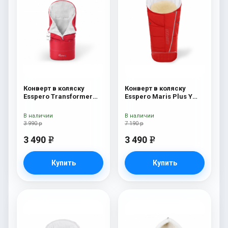
Конверт в коляску
Конверт в коляску
Esspero Transformer
Esspero Maris Plus Y
White (натуральная
(флис + натуральный
100% шерсть) Red
мех) Red
В наличии
В наличии
3 990 р
7 190 р
3 490
3 490
e
e
Купить
Купить