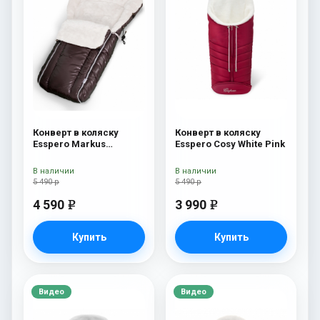
Конверт в коляску
Конверт в коляску
Esspero Markus
Esspero Cosy White Pink
(натуральная 100%
шерсть) Chocolat
В наличии
В наличии
5 490 р
5 490 р
4 590
3 990
e
e
Купить
Купить
Видео
Видео