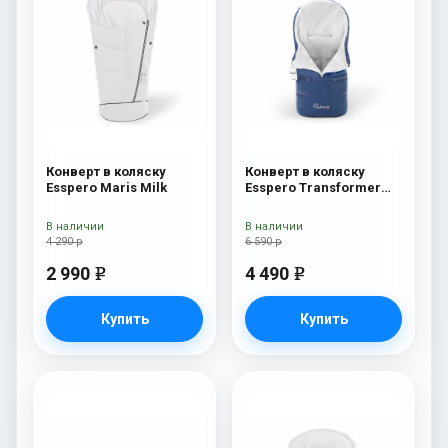
Конверт в коляску
Конверт в коляску
Esspero Maris Milk
Esspero Transformer
Arctic (натуральная
100% шерсть) Navy
В наличии
В наличии
4 290 р
6 590 р
2 990
4 490
e
e
Купить
Купить