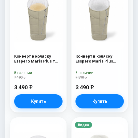
Конверт в коляску
Конверт в коляску
Esspero Maris Plus Y
Esspero Maris Plus
(флис + натуральный
Beige
мех) Beige
В наличии
В наличии
7 190 р
7 590 р
3 490
3 490
e
e
Купить
Купить
Видео