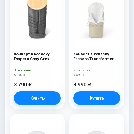
Конверт в коляску
Конверт в коляску
Esspero Cosy Grey
Esspero Transformer
White (натуральная
100% шерсть) Beige
В наличии
В наличии
5 090 р
9 890 р
3 790
3 990
e
e
Купить
Купить