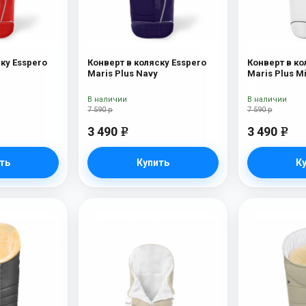
ку Esspero
Конверт в коляску Esspero
Конверт в ко
Maris Plus Navy
Maris Plus Mi
В наличии
В наличии
7 590 р
7 590 р
3 490
3 490
e
e
ть
Купить
К