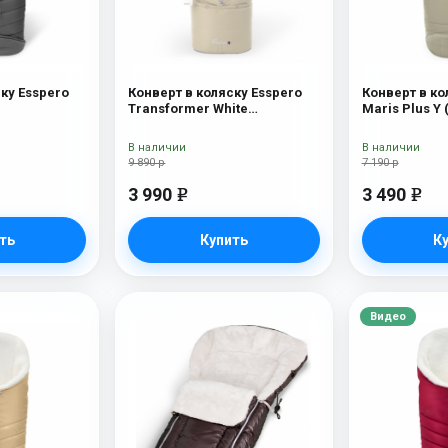
ку Esspero
Конверт в коляску Esspero
Конверт в ко
Transformer White
Maris Plus Y 
(натуральная 100% шерсть)
натуральный
Beige
В наличии
В наличии
9 890 р
7 190 р
3 990
3 490
e
e
ть
Купить
К
Видео