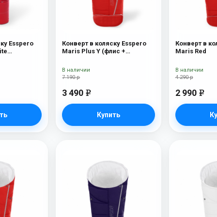
ку Esspero
Конверт в коляску Esspero
Конверт в ко
ite
Maris Plus Y (флис +
Maris Red
00% шерсть)
натуральный мех) Red
В наличии
В наличии
7 190 р
4 290 р
3 490
2 990
e
e
ть
Купить
К