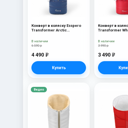
Конверт в коляску Esspero
Конверт в коляс
Transformer Arctic
Transformer Wh
(натуральная 100% шерсть)
(натуральная 1
Navy
Red
В наличии
В наличии
6 590 р
3 990 р
4 490
3 490
e
e
Купить
Купи
Видео