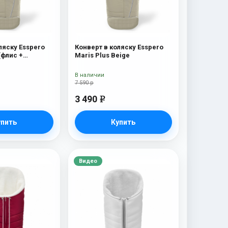
ляску Esspero
Конверт в коляску Esspero
(флис +
Maris Plus Beige
 мех) Beige
В наличии
7 590 р
3 490
e
упить
Купить
Видео