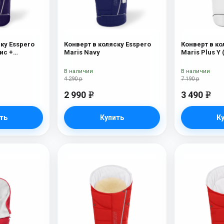
ку Esspero
Конверт в коляску Esspero
Конверт в ко
ис +
Maris Navy
Maris Plus Y 
х) Navy
натуральный 
В наличии
В наличии
4 290 р
7 190 р
2 990
3 490
e
e
ть
Купить
К