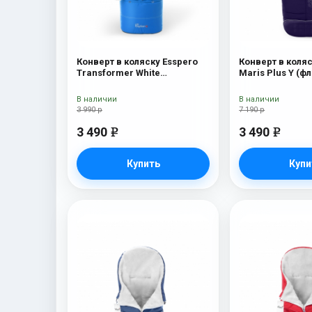
Конверт в коляску Esspero
Конверт в коляс
Transformer White
Maris Plus Y (фл
(натуральная 100% шерсть)
натуральный ме
Blue Mountain
В наличии
В наличии
3 990 р
7 190 р
3 490
3 490
e
e
Купить
Купи