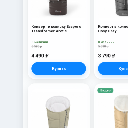
Конверт в коляску Esspero
Конверт в коляс
Transformer Arctic
Cosy Grey
(натуральная 100% шерсть)
Chocolat
В наличии
В наличии
6 590 р
5 090 р
4 490
3 790
e
e
Купить
Купи
Видео