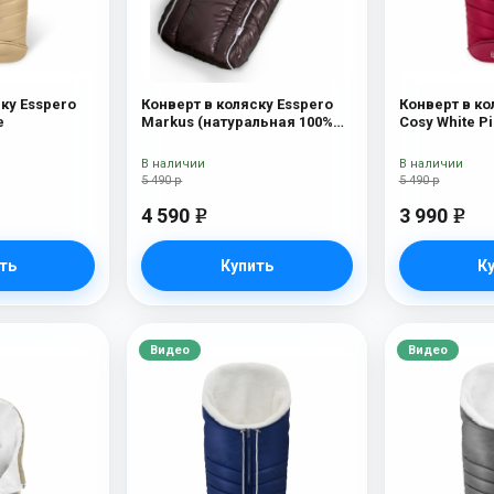
ку Esspero
Конверт в коляску Esspero
Конверт в ко
e
Markus (натуральная 100%
Cosy White P
шерсть) Chocolat
В наличии
В наличии
5 490 р
5 490 р
4 590
3 990
e
e
ть
Купить
К
Видео
Видео