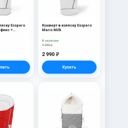
ляску Esspero
Конверт в коляску Esspero
(флис +
Maris Milk
мех) Milk
В наличии
4 290 р
2 990
e
упить
Купить