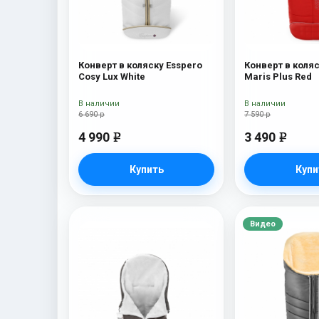
Конверт в коляску Esspero
Конверт в коляс
Cosy Lux White
Maris Plus Red
В наличии
В наличии
6 690 р
7 590 р
4 990
3 490
e
e
Купить
Купи
Видео