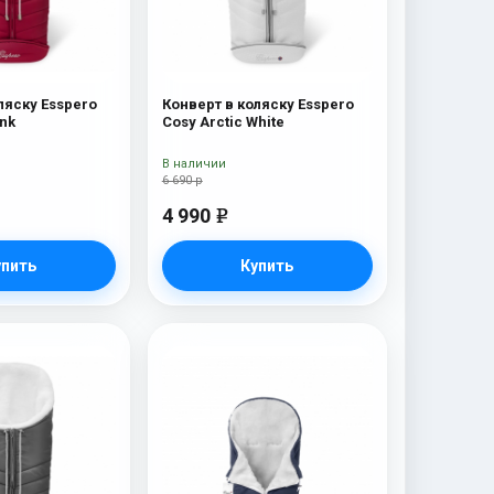
ляску Esspero
Конверт в коляску Esspero
ink
Cosy Arctic White
В наличии
6 690 р
4 990
e
упить
Купить