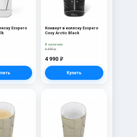
ляску Esspero
Конверт в коляску Esspero
lk
Cosy Arctic Black
В наличии
6 690 р
4 990
e
упить
Купить