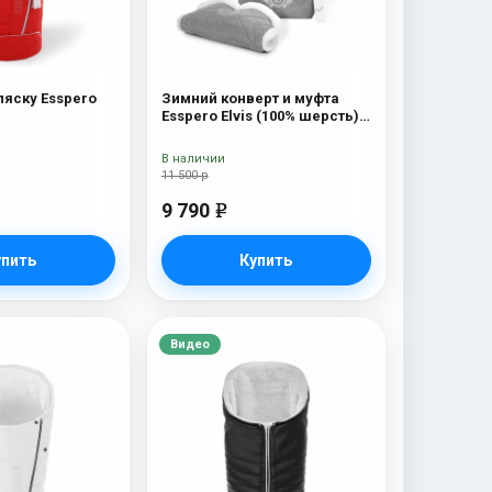
ляску Esspero
Зимний конверт и муфта
Esspero Elvis (100% шерсть)
L-Grey
В наличии
11 500 р
9 790
e
упить
Купить
Видео