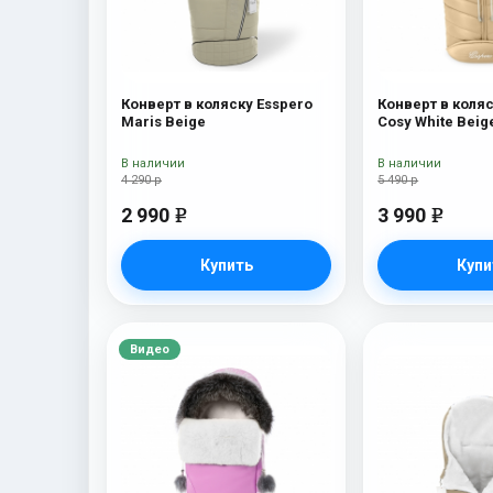
Конверт в коляску Esspero
Конверт в коляс
Maris Beige
Cosy White Beig
В наличии
В наличии
4 290 р
5 490 р
2 990
3 990
e
e
Купить
Купи
Видео