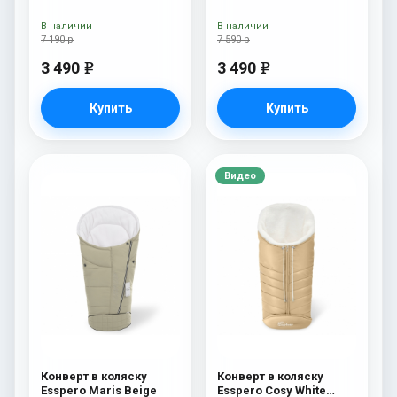
(флис + натуральный
Beige
мех) Beige
В наличии
В наличии
7 190 р
7 590 р
3 490
3 490
e
e
Купить
Купить
Видео
Конверт в коляску
Конверт в коляску
Esspero Maris Beige
Esspero Cosy White