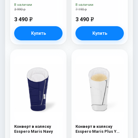
100% шерсть) Blue
мех) Navy
В наличии
В наличии
Mountain
3 990 р
7 190 р
3 490
3 490
e
e
Купить
Купить
Конверт в коляску
Конверт в коляску
Esspero Maris Navy
Esspero Maris Plus Y
(флис + натуральный