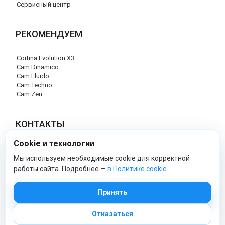
Сервисный центр
РЕКОМЕНДУЕМ
Cortina Evolution X3
Cam Dinamico
Cam Fluido
Cam Techno
Cam Zen
КОНТАКТЫ
Cookie и технологии
+7 (495) 120-29-85
info@cam-official-store.ru
Мы используем необходимые cookie для корректной
работы сайта. Подробнее —
в Политике cookie
.
cam-official-store - Официальный сайт
Принять
Отказаться
© 2026 cam-official-store.ru