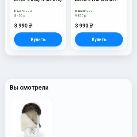
White (натуральная
100% шерсть) Navy
В наличии
В наличии
5 490 р
9 890 р
3 990
3 990
e
e
Купить
Купить
Вы смотрели