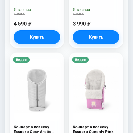
(натуральная 100%
шерсть) Chocolat
В наличии
В наличии
5 490 р
5 490 р
4 590
3 990
e
e
Купить
Купить
Видео
Видео
Конверт в коляску
Конверт в коляску
Esspero Cosy Arctic
Esspero Queenly Pink