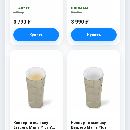
White (натуральная
100% шерсть) Beige
В наличии
В наличии
5 090 р
9 890 р
3 790
3 990
e
e
Купить
Купить
Конверт в коляску
Конверт в коляску
Esspero Maris Plus Y
Esspero Maris Plus