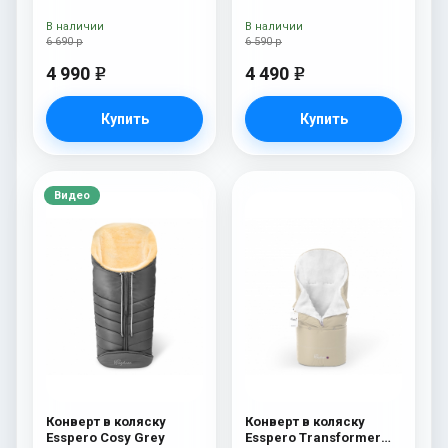
Black
Arctic (натуральная
100% шерсть) Chocolat
В наличии
В наличии
6 690 р
6 590 р
4 990
4 490
e
e
Купить
Купить
Видео
Конверт в коляску
Конверт в коляску
Esspero Cosy Grey
Esspero Transformer