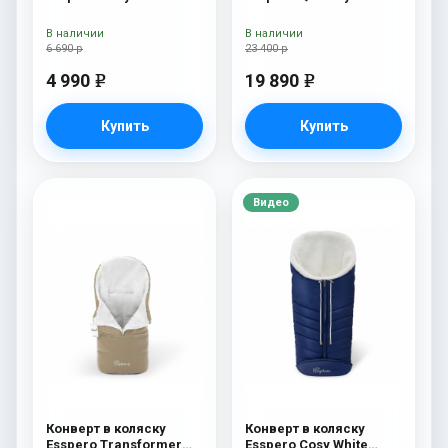
White
В наличии
В наличии
6 690 р
23 400 р
4 990
19 890
e
e
Купить
Купить
Видео
Конверт в коляску
Конверт в коляску
Esspero Transformer
Esspero Cosy White