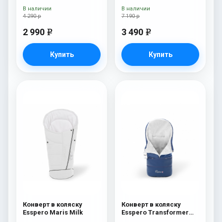
мех) Milk
В наличии
В наличии
4 290 р
7 190 р
2 990
3 490
e
e
Купить
Купить
Конверт в коляску
Конверт в коляску
Esspero Maris Milk
Esspero Transformer
Arctic (натуральная