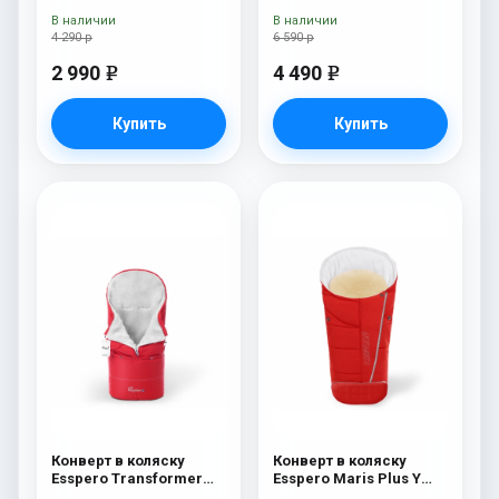
100% шерсть) Navy
В наличии
В наличии
4 290 р
6 590 р
2 990
4 490
e
e
Купить
Купить
Конверт в коляску
Конверт в коляску
Esspero Transformer
Esspero Maris Plus Y
White (натуральная
(флис + натуральный