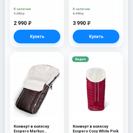
Beige
В наличии
В наличии
4 290 р
5 490 р
2 990
3 990
e
e
Купить
Купить
Видео
Конверт в коляску
Конверт в коляску
Esspero Markus
Esspero Cosy White Pink