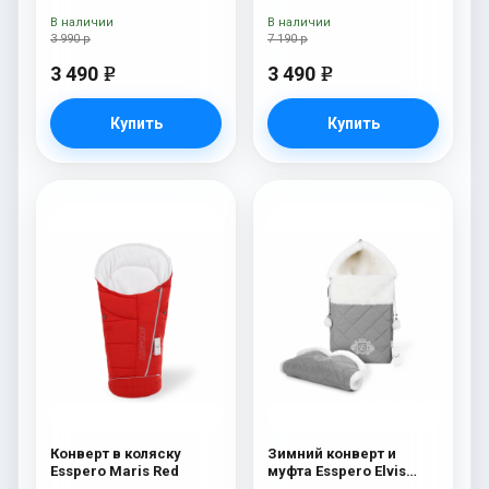
100% шерсть) Red
мех) Red
В наличии
В наличии
3 990 р
7 190 р
3 490
3 490
e
e
Купить
Купить
Конверт в коляску
Зимний конверт и
Esspero Maris Red
муфта Esspero Elvis
(100% шерсть) L-Grey