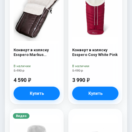
Конверт в коляску
Конверт в коляску
Esspero Markus
Esspero Cosy White Pink
(натуральная 100%
шерсть) Chocolat
В наличии
В наличии
5 490 р
5 490 р
4 590
3 990
e
e
Купить
Купить
Видео