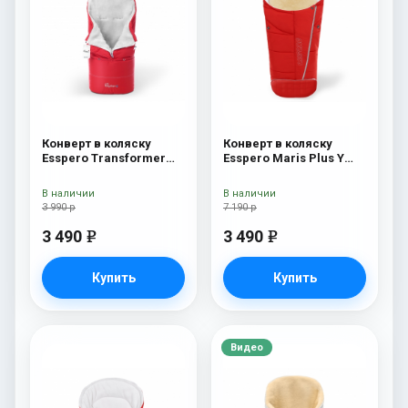
Конверт в коляску
Конверт в коляску
Esspero Transformer
Esspero Maris Plus Y
White (натуральная
(флис + натуральный
100% шерсть) Red
мех) Red
В наличии
В наличии
3 990 р
7 190 р
3 490
3 490
e
e
Купить
Купить
Видео