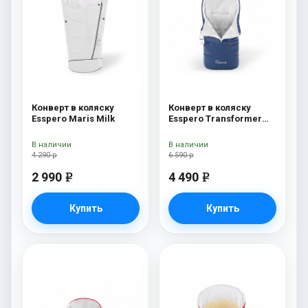
Конверт в коляску
Конверт в коляску
Esspero Maris Milk
Esspero Transformer
Arctic (натуральная
100% шерсть) Navy
В наличии
В наличии
4 290 р
6 590 р
2 990
4 490
e
e
Купить
Купить