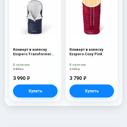
Конверт в коляску
Конверт в коляску
Esspero Transformer
Esspero Cosy Pink
White (натуральная
100% шерсть) Navy
В наличии
В наличии
9 890 р
5 090 р
3 990
3 790
e
e
Купить
Купить