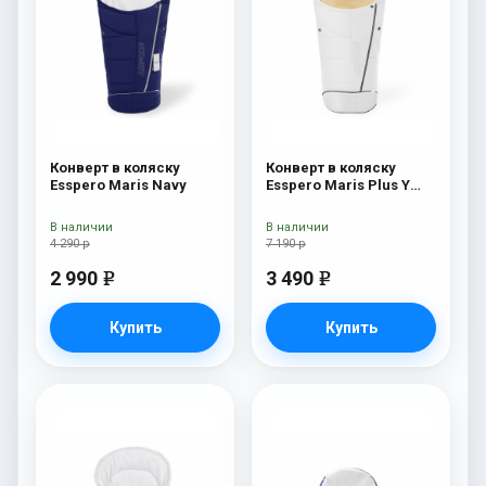
Конверт в коляску
Конверт в коляску
Esspero Maris Navy
Esspero Maris Plus Y
(флис + натуральный
мех) Milk
В наличии
В наличии
4 290 р
7 190 р
2 990
3 490
e
e
Купить
Купить