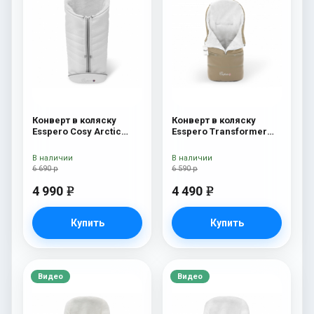
Конверт в коляску
Конверт в коляску
Esspero Cosy Arctic
Esspero Transformer
White
Arctic (натуральная
100% шерсть)
В наличии
В наличии
Cappuccino
6 690 р
6 590 р
4 990
4 490
e
e
Купить
Купить
Видео
Видео