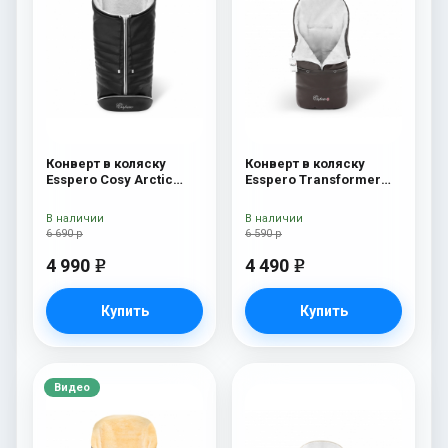
Конверт в коляску
Конверт в коляску
Esspero Cosy Arctic
Esspero Transformer
Black
Arctic (натуральная
100% шерсть) Chocolat
В наличии
В наличии
6 690 р
6 590 р
4 990
4 490
e
e
Купить
Купить
Видео