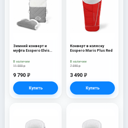
Зимний конверт и
Конверт в коляску
муфта Esspero Elvis
Esspero Maris Plus Red
(100% шерсть) L-Grey
В наличии
В наличии
11 500 р
7 590 р
9 790
3 490
e
e
Купить
Купить