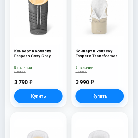
Конверт в коляску
Конверт в коляску
Esspero Cosy Grey
Esspero Transformer
White (натуральная
100% шерсть) Beige
В наличии
В наличии
5 090 р
9 890 р
3 790
3 990
e
e
Купить
Купить