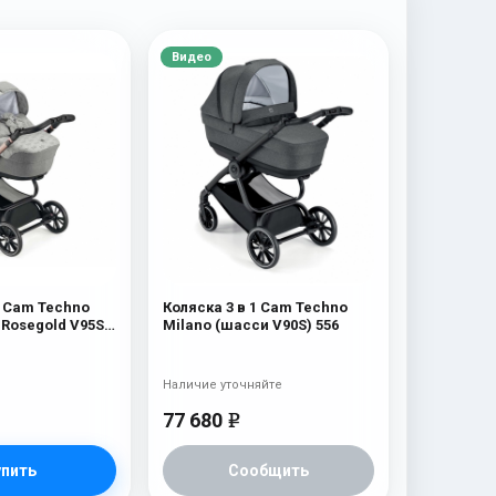
Видео
1 Cam Techno
Коляска 3 в 1 Cam Techno
 Rosegold V95S)
Milano (шасси V90S) 556
Наличие уточняйте
77 680
e
упить
Сообщить