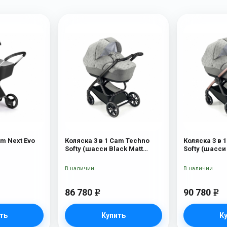
am Next Evo
Коляска 3 в 1 Cam Techno
Коляска 3 в 
Softy (шасси Black Matt
Softy (шасси
V90S) 514
514
В наличии
В наличии
86 780
90 780
e
e
ть
Купить
К