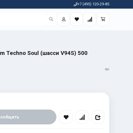
+7 (495) 120-29-85
am Techno Soul (шасси V94S) 500
500
Сообщить