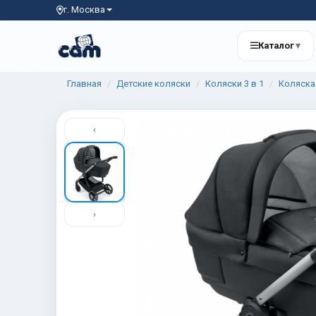
г. Москва
Каталог
▾
Главная
Детские коляски
Коляски 3 в 1
Коляска 
‹
›