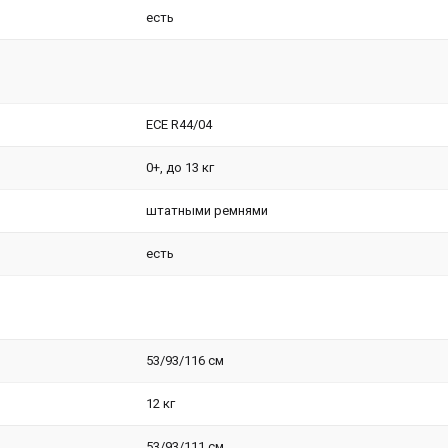
есть
ЕСЕ R44/04
0+, до 13 кг
штатными ремнями
есть
53/93/116 см
12 кг
53/93/111 см