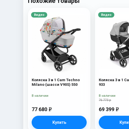
Похожие товары
Видео
Видео
Коляска 3 в 1 Cam Techno
Коляска 3 в 1 C
Milano (шасси V90S) 550
933
В наличии
В наличии
76 773 р
77 680
69 399
e
e
Купить
Купи