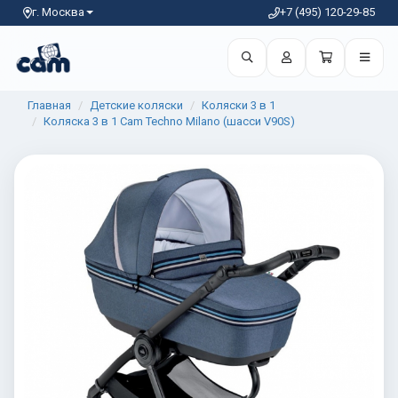
г. Москва
+7 (495) 120-29-85
Главная
Детские коляски
Коляски 3 в 1
Коляска 3 в 1 Cam Techno Milano (шасси V90S)