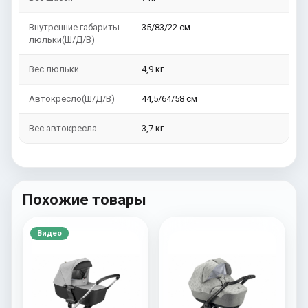
Внутренние габариты
35/83/22 см
люльки(Ш/Д/В)
Вес люльки
4,9 кг
Автокресло(Ш/Д/В)
44,5/64/58 см
Вес автокресла
3,7 кг
Похожие товары
Видео