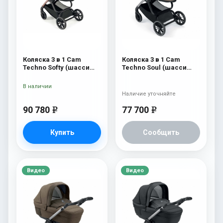
Коляска 3 в 1 Cam
Коляска 3 в 1 Cam
Techno Softy (шасси
Techno Soul (шасси
Rosegold V95S) 514
V94S) 502
В наличии
Наличие уточняйте
90 780
77 700
e
e
Купить
Сообщить
Видео
Видео