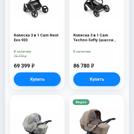
Коляска 3 в 1 Cam Next
Коляска 3 в 1 Cam
Evo 933
Techno Softy (шасси
Black Matt V90S) 514
В наличии
В наличии
76 773 р
69 399
86 780
e
e
Купить
Купить
Видео