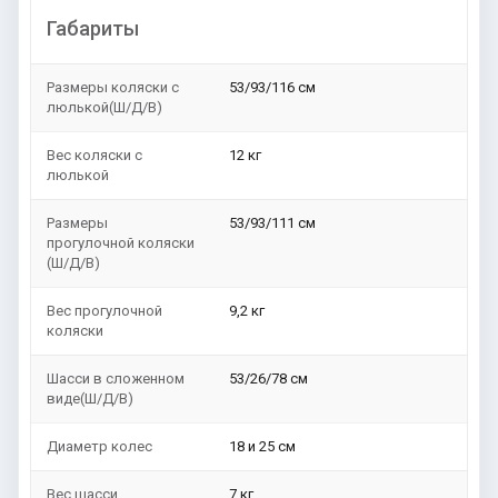
Габариты
Размеры коляски с
53/93/116 см
люлькой(Ш/Д/В)
Вес коляски с
12 кг
люлькой
Размеры
53/93/111 см
прогулочной коляски
(Ш/Д/В)
Вес прогулочной
9,2 кг
коляски
Шасси в сложенном
53/26/78 см
виде(Ш/Д/В)
Диаметр колес
18 и 25 см
Вес шасси
7 кг