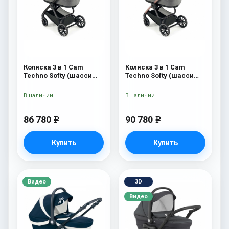
Коляска 3 в 1 Cam
Коляска 3 в 1 Cam
Techno Softy (шасси
Techno Softy (шасси
Black Matt V90S) 514
Rosegold V95S) 514
В наличии
В наличии
86 780
90 780
e
e
Купить
Купить
Видео
3D
Видео