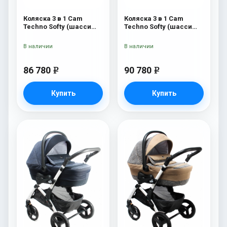
Коляска 3 в 1 Cam
Коляска 3 в 1 Cam
Techno Softy (шасси
Techno Softy (шасси
Black Matt V90S) 514
Rosegold V95S) 514
В наличии
В наличии
86 780
90 780
e
e
Купить
Купить