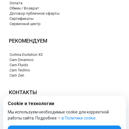
Оплата
Обмен / Возврат
Договор публичной оферты
Сертификаты
Сервисный центр
РЕКОМЕНДУЕМ
Cortina Evolution X3
Cam Dinamico
Cam Fluido
Cam Techno
Cam Zen
КОНТАКТЫ
Cookie и технологии
+7 (495) 120-29-85
info@cam-official-store.ru
Мы используем необходимые cookie для корректной
работы сайта. Подробнее —
в Политике cookie
.
cam-official-store - Официальный сайт