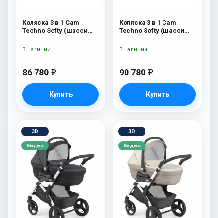
Коляска 3 в 1 Cam
Коляска 3 в 1 Cam
Techno Softy (шасси
Techno Softy (шасси
Black Matt V90S) 514
Rosegold V95S) 514
В наличии
В наличии
86 780
90 780
e
e
Купить
Купить
3D
3D
Видео
Видео