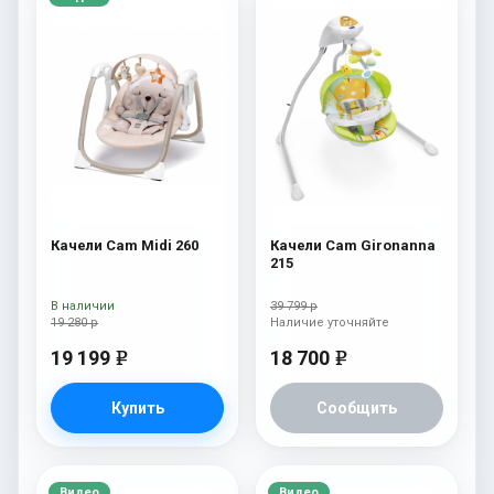
Качели Cam Midi 260
Качели Cam Gironanna
215
В наличии
39 799 р
19 280 р
Наличие уточняйте
19 199
18 700
e
e
Купить
Сообщить
Видео
Видео