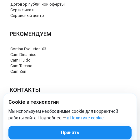
Договор публичной оферты
Сертификаты
Сервисный центр
РЕКОМЕНДУЕМ
Cortina Evolution X3
Cam Dinamico
Cam Fluido
Cam Techno
Cam Zen
КОНТАКТЫ
Cookie и технологии
+7 (495) 120-29-85
info@cam-official-store.ru
Мы используем необходимые cookie для корректной
работы сайта. Подробнее —
в Политике cookie
.
cam-official-store - Официальный сайт
Принять