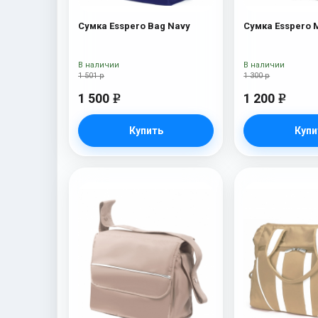
Сумка Esspero Bag Navy
В наличии
В наличии
1 501 р
1 300 р
1 500
1 200
e
e
Купить
Купи