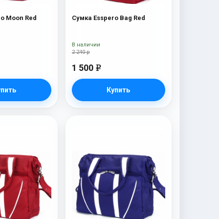
Сумка Esspero Moon Red
Сумка Esspero Bag Red
В наличии
2 240 р
1 500
e
упить
Купить