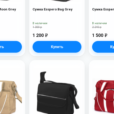
Сумка Esspero Moon Grey
Сумка Esspero Bag Grey
В наличии
В наличии
1 300 р
2 240 р
1 200
1 500
e
e
ть
Купить
К