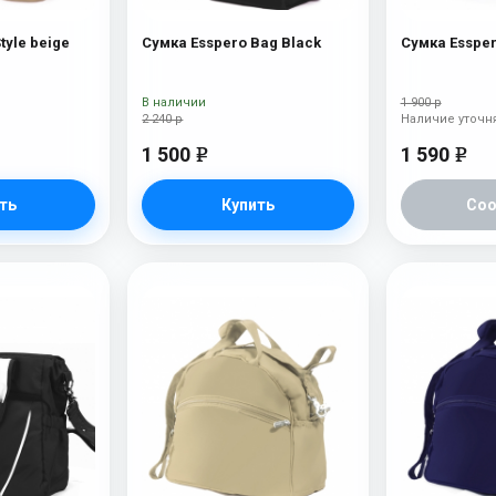
Сумка Esspero Style beige
Сумка Esspero Bag Black
В наличии
1 900 р
2 240 р
Наличие уточн
1 500
1 590
e
e
ть
Купить
Со