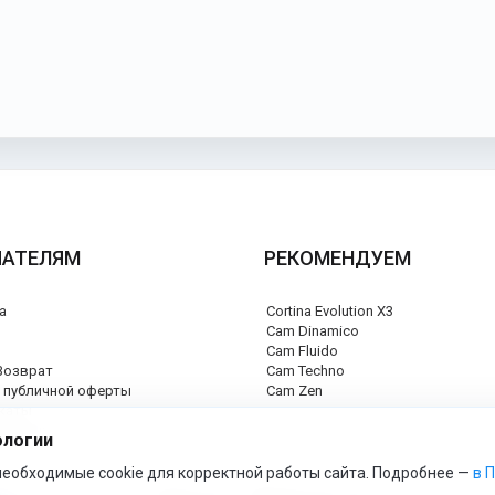
ПАТЕЛЯМ
РЕКОМЕНДУЕМ
а
Cortina Evolution X3
я
Cam Dinamico
Cam Fluido
Возврат
Cam Techno
 публичной оферты
Cam Zen
каты
ый центр
ологии
еобходимые cookie для корректной работы сайта. Подробнее —
в 
cam-official-store - Официальный сайт