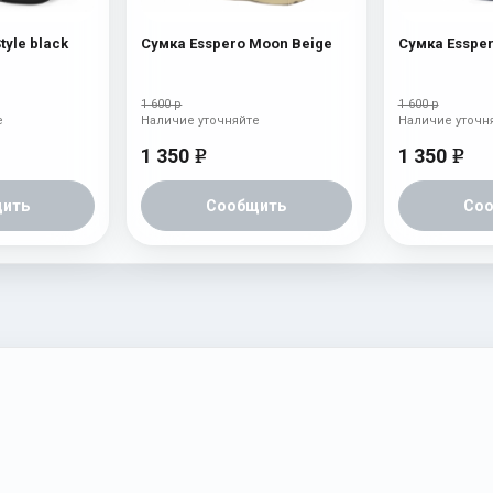
Сумка Esspero Style black
Сумка Esspero Moon Beige
1 600 р
1 600 р
е
Наличие уточняйте
Наличие уточн
1 350
1 350
e
e
ить
Сообщить
Со