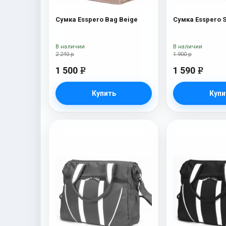
Сумка Esspero Bag Beige
В наличии
В наличии
2 240 р
1 900 р
1 500
1 590
e
e
Купить
Купи