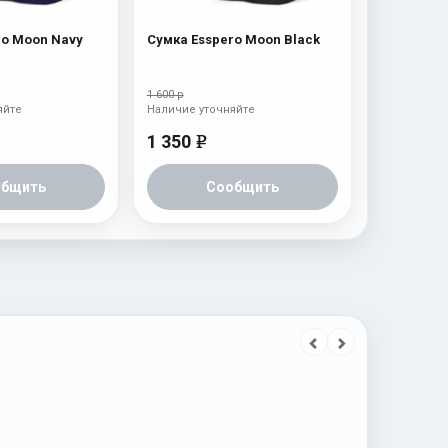
Сумка Esspero Moon Navy
Сумка Esspero Moon Black
1 600 р
яйте
Наличие уточняйте
1 350
e
общить
Сообщить