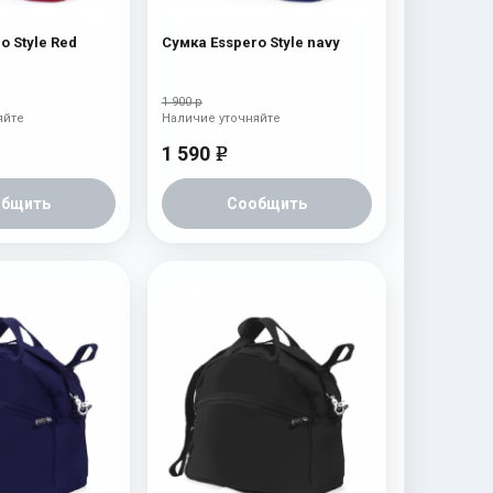
Сумка Esspero Style Red
Сумка Esspero Style navy
1 900 р
яйте
Наличие уточняйте
1 590
e
общить
Сообщить