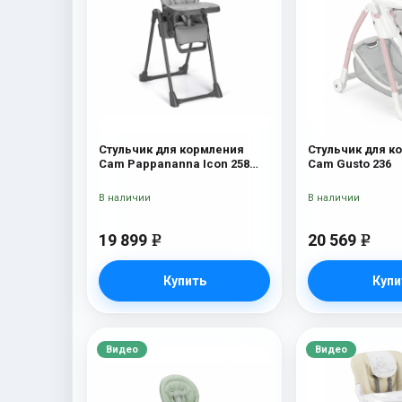
Стульчик для кормления
Стульчик для к
Cam Pappananna Icon 258
Cam Gusto 236
серый
В наличии
В наличии
19 899
20 569
e
e
Купить
Купи
Видео
Видео