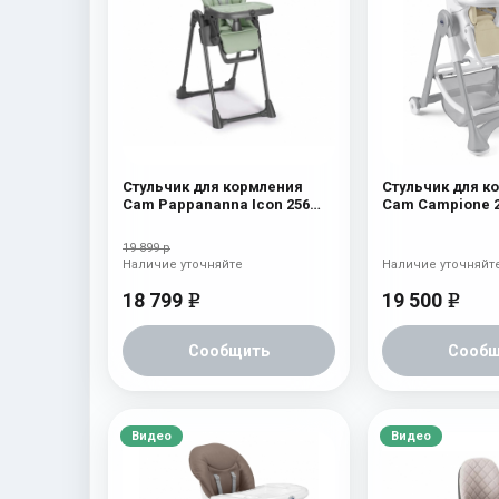
Стульчик для кормления
Стульчик для к
Cam Pappananna Icon 256
Cam Campione 
мятный
Leatherette
19 899 р
Наличие уточняйте
Наличие уточняйт
18 799
19 500
e
e
Сообщить
Сообщ
Видео
Видео