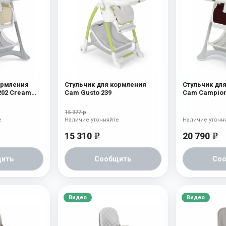
ормления
Стульчик для кормления
Стульчик дл
202 Cream
Cam Gusto 239
Cam Campion
Leatherette
15 377 р
е
Наличие уточняйте
Наличие уточн
15 310
20 790
e
e
ить
Сообщить
Со
Видео
Видео