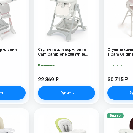
ормления
Стульчик для кормления
Стульчик для
Cam Campione 208 White
1 Cam Origina
Leatherette
В наличии
В наличии
22 869
30 715
e
e
ть
Купить
К
Видео