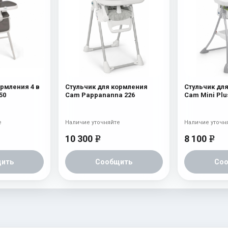
ормления 4 в
Стульчик для кормления
Стульчик дл
50
Cam Pappananna 226
Cam Mini Plu
е
Наличие уточняйте
Наличие уточн
10 300
8 100
e
e
ить
Сообщить
Со