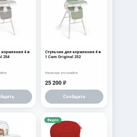
 кормления 4 в
Стульчик для кормления 4 в
l 254
1 Cam Original 252
яйте
Наличие уточняйте
25 200
e
общить
Сообщить
Видео