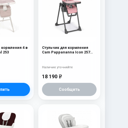
 кормления 4 в
Стульчик для кормления
l 253
Cam Pappananna Icon 257
розовый
Наличие уточняйте
18 190
e
упить
Сообщить