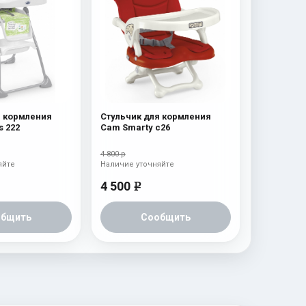
я кормления
Стульчик для кормления
s 222
Cam Smarty c26
4 800 р
яйте
Наличие уточняйте
4 500
e
общить
Сообщить