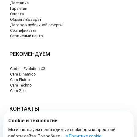
Доставка
Гарантия
Оплата
Обмен / Возврат
Договор публичной оферты
Сертификаты
Сервисный центр
РЕКОМЕНДУЕМ
Cortina Evolution X3
Cam Dinamico
Cam Fluido
Cam Techno
Cam Zen
КОНТАКТЫ
Cookie и технологии
+7 (495) 120-29-85
info@cam-official-store.ru
Мы используем необходимые cookie для корректной
работы сайта. Подробнее —
в Политике cookie
.