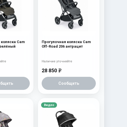
 коляска Cam
Прогулочная коляска Cam
 зелёный
Off-Road 206 антрацит
яйте
Наличие уточняйте
28 850
e
общить
Сообщить
Видео