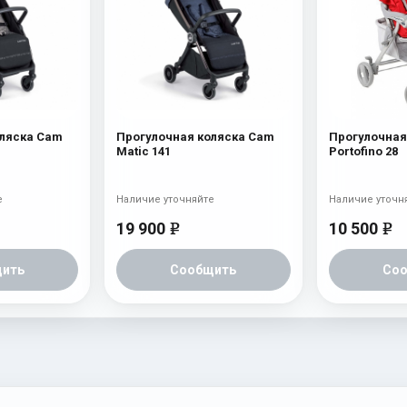
оляска Cam
Прогулочная коляска Cam
Прогулочная
Matic 141
Portofino 28
е
Наличие уточняйте
Наличие уточн
19 900
10 500
e
e
ить
Сообщить
Со