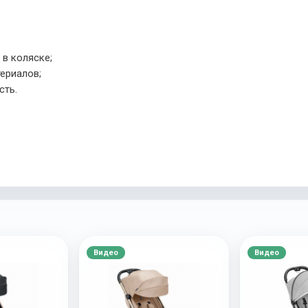
в коляске;
ериалов;
сть.
Видео
Видео