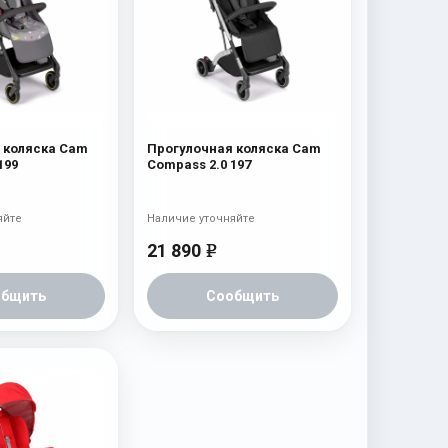
 коляска Cam
Прогулочная коляска Cam
199
Compass 2.0 197
яйте
Наличие уточняйте
21 890
e
общить
Сообщить