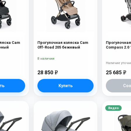
оляска Cam
Прогулочная коляска Cam
Прогулочная
ёрный
Off-Road 205 бежевый
Compass 2.0 
В наличии
Наличие уточн
28 850
25 685
e
e
ть
Купить
Со
Видео