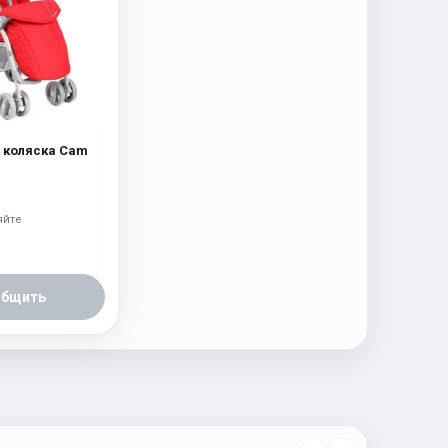
 коляска Cam
яйте
общить