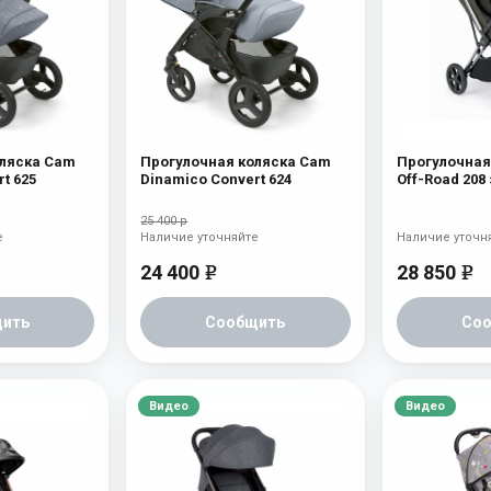
оляска Cam
Прогулочная коляска Cam
Прогулочная
t 625
Dinamico Convert 624
Off-Road 208
25 400 р
е
Наличие уточняйте
Наличие уточн
24 400
28 850
e
e
ить
Сообщить
Со
Видео
Видео