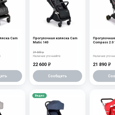
оляска Cam
Прогулочная коляска Cam
Прогулочная
Matic 140
Compass 2.0 
24 500 р
е
Наличие уточняйте
Наличие уточн
22 600
21 890
e
e
ить
Сообщить
Со
Видео