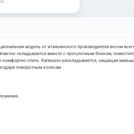
 15
циональная модель от итальянского производителя весом всего
компактно складывается вместе с прогулочным блоком, помести
о комфортно спать. Капюшон раскладывается, защищая малыша
агодаря поворотным колесам.
оложения;