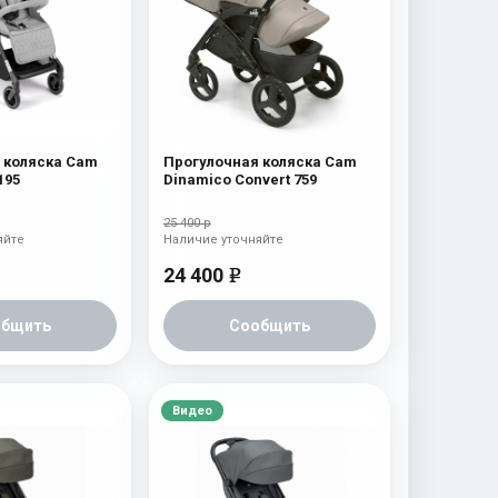
 коляска Cam
Прогулочная коляска Cam
195
Dinamico Convert 759
25 400 р
яйте
Наличие уточняйте
24 400
e
общить
Сообщить
Видео