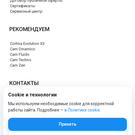
Договор публичной оферты
Сертификаты
Сервисный центр
РЕКОМЕНДУЕМ
Cortina Evolution X3
Cam Dinamico
Cam Fluido
Cam Techno
Cam Zen
КОНТАКТЫ
Cookie и технологии
+7 (495) 120-29-85
info@cam-official-store.ru
Мы используем необходимые cookie для корректной
работы сайта. Подробнее —
в Политике cookie
.
cam-official-store - Официальный сайт
Принять