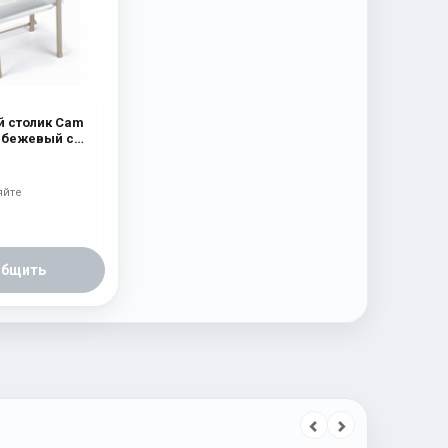
 столик Cam
0 бежевый с
ной
яйте
общить