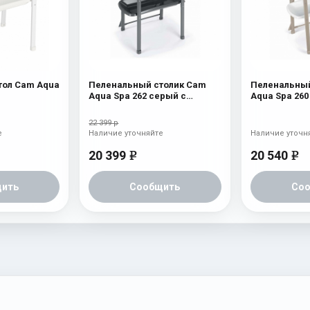
тол Cam Aqua
Пеленальный столик Cam
Пеленальный
Aqua Spa 262 серый с
Aqua Spa 26
мишкой
мишкой и лу
22 399 р
е
Наличие уточняйте
Наличие уточн
20 399
20 540
e
e
ить
Сообщить
Со