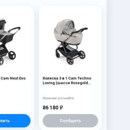
1 Cam Next Evo
Коляска 3 в 1 Cam Techno
Loving (шасси Rosegold
V95S) 525
Наличие уточняйте
86 180
e
упить
Сообщить