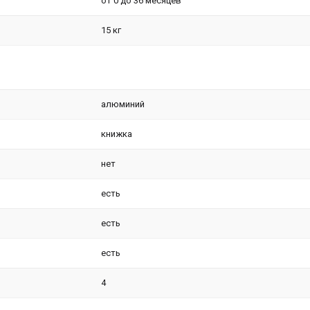
от 0 до 36 месяцев
15 кг
алюминий
книжка
нет
есть
есть
есть
4