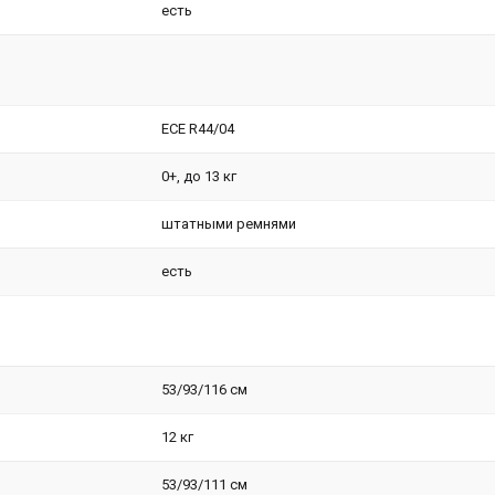
есть
ЕСЕ R44/04
0+, до 13 кг
штатными ремнями
есть
53/93/116 см
12 кг
53/93/111 см