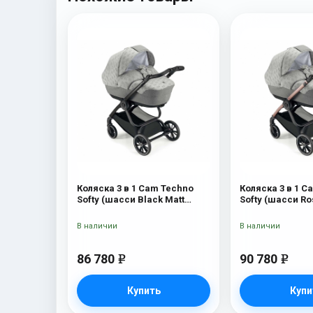
Коляска 3 в 1 Cam Techno
Коляска 3 в 1 C
Softy (шасси Black Matt
Softy (шасси Ro
V90S) 514
514
В наличии
В наличии
86 780
90 780
e
e
Купить
Купи