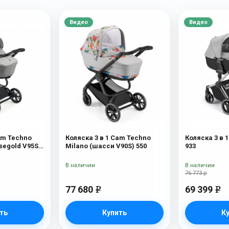
Видео
Видео
am Techno
Коляска 3 в 1 Cam Techno
Коляска 3 в 
segold V95S)
Milano (шасси V90S) 550
933
В наличии
В наличии
76 773 р
77 680
69 399
e
e
ть
Купить
К