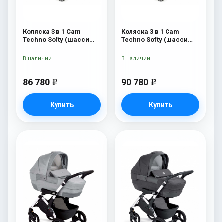
Коляска 3 в 1 Cam
Коляска 3 в 1 Cam
Techno Softy (шасси
Techno Softy (шасси
Black Matt V90S) 514
Rosegold V95S) 514
В наличии
В наличии
86 780
90 780
e
e
Купить
Купить