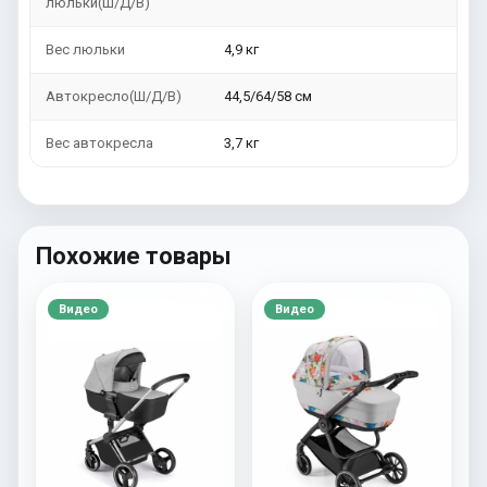
люльки(Ш/Д/В)
Вес люльки
4,9 кг
Автокресло(Ш/Д/В)
44,5/64/58 см
Вес автокресла
3,7 кг
Похожие товары
Видео
Видео