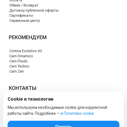
Оплата
Обмен / Возврат
Договор публичной оферты
Сертификаты
Сервисный центр
РЕКОМЕНДУЕМ
Cortina Evolution X3
Cam Dinamico
Cam Fluido
Cam Techno
Cam Zen
КОНТАКТЫ
Cookie и технологии
+7 (495) 120-29-85
info@cam-official-store.ru
Мы используем необходимые cookie для корректной
работы сайта. Подробнее —
в Политике cookie
.
cam-official-store - Официальный сайт
Принять