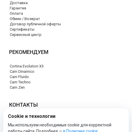
Доставка
Гарантия
Оплата
Обмен / Возврат
Договор публичной оферты
Сертификаты
Сервисный центр
РЕКОМЕНДУЕМ
Cortina Evolution X3
Cam Dinamico
Cam Fluido
Cam Techno
Cam Zen
КОНТАКТЫ
Cookie и технологии
+7 (495) 120-29-85
info@cam-official-store.ru
Мы используем необходимые cookie для корректной
работы сайта. Подробнее —
в Политике cookie
.