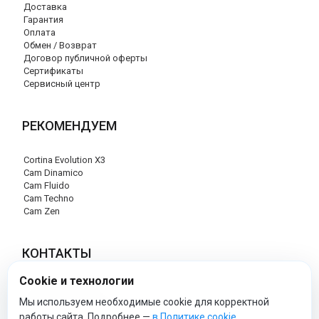
Доставка
Гарантия
Оплата
Обмен / Возврат
Договор публичной оферты
Сертификаты
Сервисный центр
РЕКОМЕНДУЕМ
Cortina Evolution X3
Cam Dinamico
Cam Fluido
Cam Techno
Cam Zen
КОНТАКТЫ
Cookie и технологии
+7 (495) 120-29-85
info@cam-official-store.ru
Мы используем необходимые cookie для корректной
работы сайта. Подробнее —
в Политике cookie
.