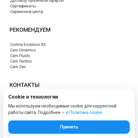
Договор публичной оферты
Сертификаты
Сервисный центр
РЕКОМЕНДУЕМ
Cortina Evolution X3
Cam Dinamico
Cam Fluido
Cam Techno
Cam Zen
КОНТАКТЫ
Cookie и технологии
+7 (495) 120-29-85
info@cam-official-store.ru
Мы используем необходимые cookie для корректной
работы сайта. Подробнее —
в Политике cookie
.
cam-official-store - Официальный сайт
Принять