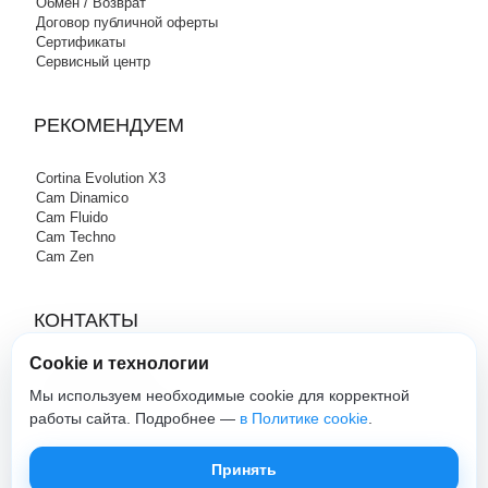
Обмен / Возврат
Договор публичной оферты
Сертификаты
Сервисный центр
РЕКОМЕНДУЕМ
Cortina Evolution X3
Cam Dinamico
Cam Fluido
Cam Techno
Cam Zen
КОНТАКТЫ
Cookie и технологии
+7 (495) 120-29-85
info@cam-official-store.ru
Мы используем необходимые cookie для корректной
работы сайта. Подробнее —
в Политике cookie
.
cam-official-store - Официальный сайт
Принять